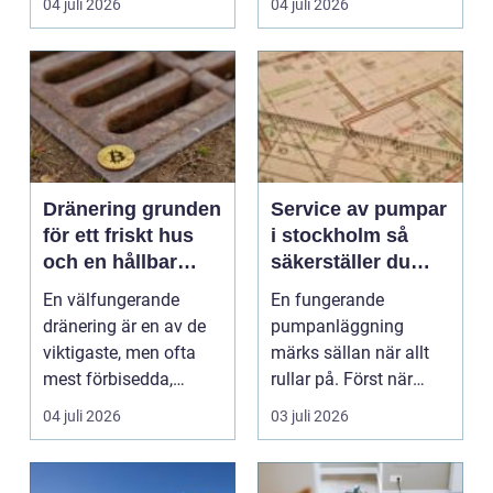
04 juli 2026
04 juli 2026
vägg,...
Dränering grunden
Service av pumpar
för ett friskt hus
i stockholm så
och en hållbar
säkerställer du
tomt
trygg drift året runt
En välfungerande
En fungerande
dränering är en av de
pumpanläggning
viktigaste, men ofta
märks sällan när allt
mest förbisedda,
rullar på. Först när
delarna av ett hus.
avloppet svämmar
04 juli 2026
03 juli 2026
När...
över, drick...