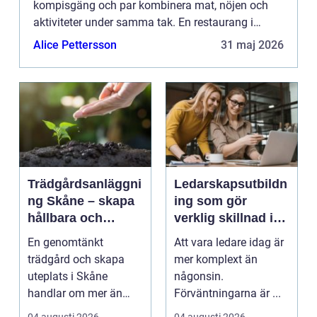
kompisgäng och par kombinera mat, nöjen och
aktiviteter under samma tak. En restaurang i
Heron City ger möjlighet till både avs...
Alice Pettersson
31 maj 2026
Trädgårdsanläggni
Ledarskapsutbildn
ng Skåne – skapa
ing som gör
hållbara och
verklig skillnad i
vackra utemiljöer
vardagen
En genomtänkt
Att vara ledare idag är
året runt
trädgård och skapa
mer komplext än
uteplats i Skåne
någonsin.
handlar om mer än
Förväntningarna är ...
gr&au...