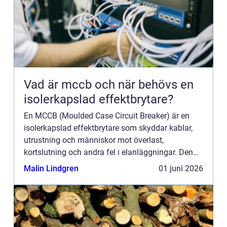
Vad är mccb och när behövs en
isolerkapslad effektbrytare?
En MCCB (Moulded Case Circuit Breaker) är en
isolerkapslad effektbrytare som skyddar kablar,
utrustning och människor mot överlast,
kortslutning och andra fel i elanläggningar. Den
används i allt från mindre industriinstallationer till
Malin Lindgren
01 juni 2026
stora fastighe...