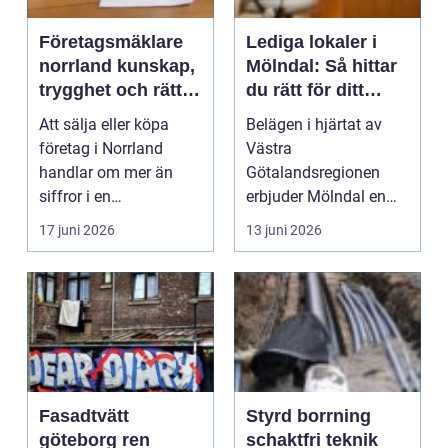
Företagsmäklare
Lediga lokaler i
norrland kunskap,
Mölndal: Så hittar
trygghet och rätt
du rätt för ditt
köpare
företag
Att sälja eller köpa
Belägen i hjärtat av
företag i Norrland
Västra
handlar om mer än
Götalandsregionen
siffror i en
erbjuder Mölndal en
balansräkning. För
unik m&ou...
17 juni 2026
13 juni 2026
många före...
Fasadtvätt
Styrd borrning
göteborg ren
schaktfri teknik