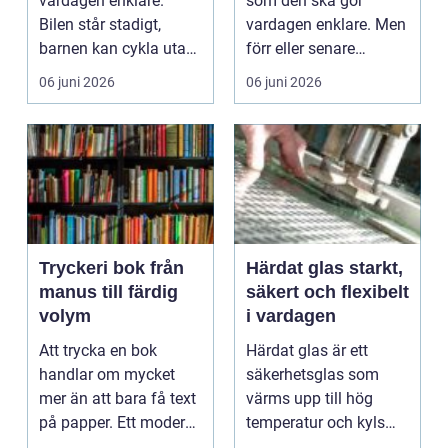
vardagen enklare.
som den ska gör
Bilen står stadigt,
vardagen enklare. Men
barnen kan cykla utan
förr eller senare
...
behöver varje bil
06 juni 2026
06 juni 2026
servic...
Tryckeri bok från
Härdat glas starkt,
manus till färdig
säkert och flexibelt
volym
i vardagen
Att trycka en bok
Härdat glas är ett
handlar om mycket
säkerhetsglas som
mer än att bara få text
värms upp till hög
på papper. Ett modernt
temperatur och kyls
tryckeri bok fung...
snabbt ned för att bli