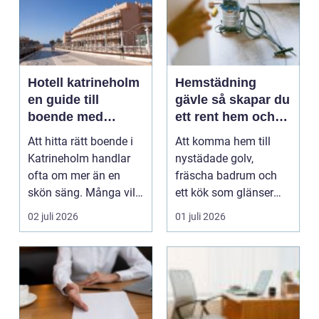
Hotell katrineholm
Hemstädning
en guide till
gävle så skapar du
boende med
ett rent hem och
närhet till allt
mer tid i vardagen
Att hitta rätt boende i
Att komma hem till
Katrineholm handlar
nystädade golv,
ofta om mer än en
fräscha badrum och
skön säng. Många vill
ett kök som glänser
ha gångavstånd t...
ger ett lugn som
02 juli 2026
01 juli 2026
många sak...