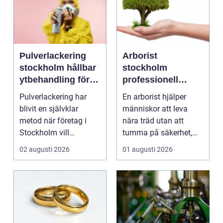
Pulverlackering
Arborist
stockholm hållbar
stockholm
ytbehandling för
professionell
industri och
trädvård för säkra
Pulverlackering har
En arborist hjälper
design
och vackra träd
blivit en självklar
människor att leva
metod när företag i
nära träd utan att
Stockholm vill
tumma på säkerhet,
kombinera slitstyrka,
trivsel eller hållbarhe...
02 augusti 2026
01 augusti 2026
est...