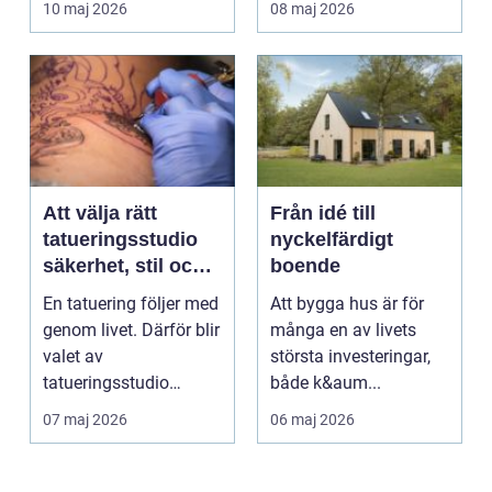
10 maj 2026
08 maj 2026
s...
Att välja rätt
Från idé till
tatueringsstudio
nyckelfärdigt
säkerhet, stil och
boende
känsla
En tatuering följer med
Att bygga hus är för
genom livet. Därför blir
många en av livets
valet av
största investeringar,
tatueringsstudio
både k&aum...
nästan lika viktigt som
07 maj 2026
06 maj 2026
s...