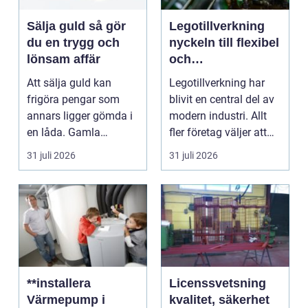
Sälja guld så gör
Legotillverkning
du en trygg och
nyckeln till flexibel
lönsam affär
och
kostnadseffektiv
Att sälja guld kan
Legotillverkning har
produktion
frigöra pengar som
blivit en central del av
annars ligger gömda i
modern industri. Allt
en låda. Gamla
fler företag väljer att
smycken, ärvda
lägga ut...
31 juli 2026
31 juli 2026
föremål el...
**installera
Licenssvetsning
Värmepump i
kvalitet, säkerhet