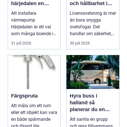
härjedalen en
och hållbarhet i
hållbar
varje fog
Att installera
Licenssvetsning är mer
framtidslösning**
värmepump
än bara snygga
Härjedalen är ett val
svetsfogar. Det
som många boende i
handlar om säkerhet,
denna vackra del av
hållbarhet och att följa
31 juli 2026
30 juli 2026
Sverige gör fö...
...
Färgspruta
Hyra buss i
halland så
Att måla om ett rum
planerar du en
eller ett objekt kan vara
trygg och smidig
en både spännande
Att samla en grupp
resa
och ibland lite
och resa tillsammans