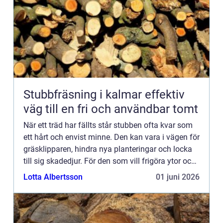
Stubbfräsning i kalmar effektiv
väg till en fri och användbar tomt
När ett träd har fällts står stubben ofta kvar som
ett hårt och envist minne. Den kan vara i vägen för
gräsklipparen, hindra nya planteringar och locka
till sig skadedjur. För den som vill frigöra ytor och
skapa en mer lättskött tomt har stubbfräsnin...
Lotta Albertsson
01 juni 2026