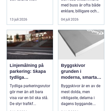
skrämmande uppgift.
med buss är ofta både
...
enklare, billigare och
mer hållbart än...
13 juli 2026
04 juli 2026
Linjemålning på
Byggskivor
parkering: Skapa
grunden i
tydliga
moderna, smarta
parkeringsytor
byggsystem
Tydliga parkeringsrutor
Byggskivor är en av de
genom att måla
gör mer än att bara
mest dolda, men
parkeringslinjer
visa var en bil ska stå.
viktigaste, delarna i
De styr trafikf...
dagens byggande.
Bakom varje slät