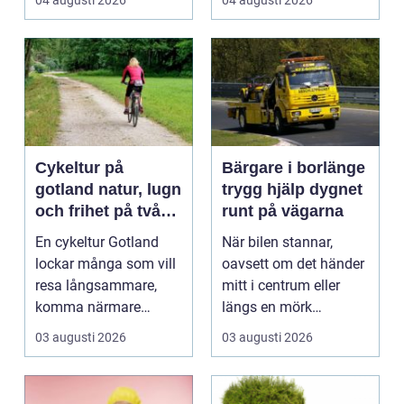
04 augusti 2026
04 augusti 2026
Cykeltur på
Bärgare i borlänge
gotland natur, lugn
trygg hjälp dygnet
och frihet på två
runt på vägarna
hjul
En cykeltur Gotland
När bilen stannar,
lockar många som vill
oavsett om det händer
resa långsammare,
mitt i centrum eller
komma närmare
längs en mörk
naturen och känna
landsväg, handlar allt
03 augusti 2026
03 augusti 2026
havsbris...
p...