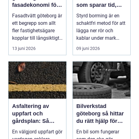
fasadekonomi för
som sparar tid,
hus och
mark och miljö
Fasadtvätt göteborg är
Styrd borrning är en
fastigheter
ett begrepp som allt
schaktfri metod för att
fler fastighetsägare
lägga ner rör och
kopplar till långsiktigt
kablar under mark
underhåll,...
utan att gräva upp ...
13 juni 2026
09 juni 2026
Asfaltering av
Bilverkstad
uppfart och
göteborg så hittar
gårdsplan: Så
du rätt hjälp för
skapas en hållbar
din bil
En välgjord uppfart gör
En bil som fungerar
yta