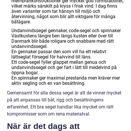
membrankonstruktioner ger mycket god formstabilitet,
vilket märks särskilt på kryss i frisk vind. I dag finns
även varianter som tar hänsyn till miljö och
återvinning, något som blir allt viktigare för många
båtägare.
Undanvindssegel gennaker, code-segel och spinnaker
Västkustens längre ben längs kusten eller över till
Danmark blir både roligare och snabbare med rätt
undanvindssegel.
En gennaker passar den som vill ha ett relativt
lättseglat försegel för halvvind till läns.
Ett code-segel fyller glappet mellan genua och
undanvindssegel och ger fart i lätt till medelvind på
öppna bogar.
En spinnaker ger maximal prestanda men kräver mer
aktiv segling och en van besättning.
Gemensamt för alla dessa segel är att de vinner mycket
på att anpassas till båt, rigg och besättningens
erfarenhet. Ett bra segel handlar lika mycket om rätt
kompromisser som om rena materialval.
När är det dags att