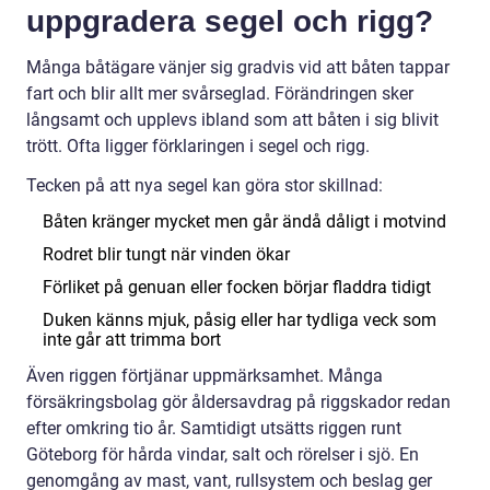
uppgradera segel och rigg?
Många båtägare vänjer sig gradvis vid att båten tappar
fart och blir allt mer svårseglad. Förändringen sker
långsamt och upplevs ibland som att båten i sig blivit
trött. Ofta ligger förklaringen i segel och rigg.
Tecken på att nya segel kan göra stor skillnad:
Båten kränger mycket men går ändå dåligt i motvind
Rodret blir tungt när vinden ökar
Förliket på genuan eller focken börjar fladdra tidigt
Duken känns mjuk, påsig eller har tydliga veck som
inte går att trimma bort
Även riggen förtjänar uppmärksamhet. Många
försäkringsbolag gör åldersavdrag på riggskador redan
efter omkring tio år. Samtidigt utsätts riggen runt
Göteborg för hårda vindar, salt och rörelser i sjö. En
genomgång av mast, vant, rullsystem och beslag ger