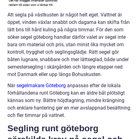
Att segla på västkusten är något helt eget. Vattnet är
öppet, vinden växlar snabbt och dagarna kan skifta från
lätt bris till hård kuling på några timmar. För den som
söker segel göteborg handlar därför valet av segel inte
bara om material och pris, utan minst lika mycket om
kontroll, trygghet och seglingsglädje. Rätt segel gör
båten lugnare, snabbare och mer lättseglad, både under
semestersegling i skärgården och längre etapper ned
mot Danmark eller upp längs Bohuskusten.
När
segelmakare Göteborg
anpassas efter de lokala
förhållandena runt Göteborg kan en äldre båt plötsligt
kännas som ny. Bättre höjdtagning, mindre krängning
och enklare hantering ger en mer avslappnad besättning
och fler timmar på vattnet.
Segling runt göteborg