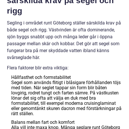
särskilda krav på segel och
rigg
Segling i området runt Göteborg ställer särskilda krav på
både segel och rigg. Västvinden är ofta dominerande,
sjön byggs snabbt upp och många leder går i öppna
passager mellan skär och kobbar. Det gör att segel som
fungerar bra på mer skyddade vatten ibland känns
svårseglade här.
Flera faktorer blir extra viktiga:
Hållfasthet och formstabilitet
Segel som används flitigt i blåsigare förhållanden töjs
med tiden. När seglet tappar sin form blir båten
lovgirig, rodret tungt och farten sämre. På västkusten
lönar det sig ofta att välja en duk med bra
formstabilitet, till exempel moderna cruisinglaminat
eller genomtänkt skuren dacron med förstärkningar på
rätt ställen.
Balans mellan fart och komfort
Alla vill inte maxa knop. Många seglare runt Göteborg