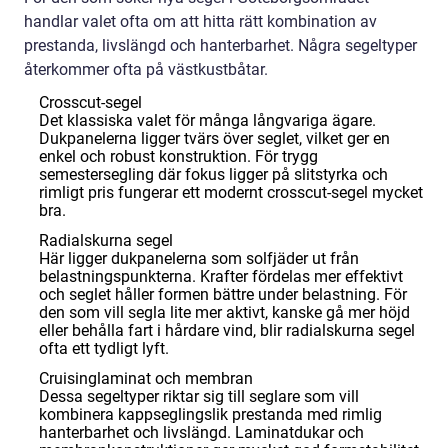
handlar valet ofta om att hitta rätt kombination av
prestanda, livslängd och hanterbarhet. Några segeltyper
återkommer ofta på västkustbåtar.
Crosscut-segel
Det klassiska valet för många långvariga ägare.
Dukpanelerna ligger tvärs över seglet, vilket ger en
enkel och robust konstruktion. För trygg
semestersegling där fokus ligger på slitstyrka och
rimligt pris fungerar ett modernt crosscut-segel mycket
bra.
Radialskurna segel
Här ligger dukpanelerna som solfjäder ut från
belastningspunkterna. Krafter fördelas mer effektivt
och seglet håller formen bättre under belastning. För
den som vill segla lite mer aktivt, kanske gå mer höjd
eller behålla fart i hårdare vind, blir radialskurna segel
ofta ett tydligt lyft.
Cruisinglaminat och membran
Dessa segeltyper riktar sig till seglare som vill
kombinera kappseglingslik prestanda med rimlig
hanterbarhet och livslängd. Laminatdukar och