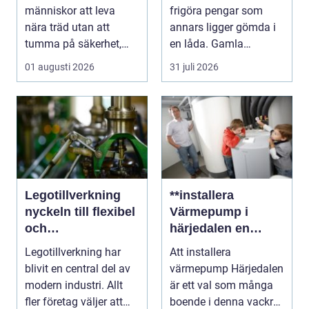
människor att leva
frigöra pengar som
nära träd utan att
annars ligger gömda i
tumma på säkerhet,
en låda. Gamla
trivsel eller hållbarhe...
smycken, ärvda
01 augusti 2026
31 juli 2026
föremål el...
Legotillverkning
**installera
nyckeln till flexibel
Värmepump i
och
härjedalen en
kostnadseffektiv
hållbar
Legotillverkning har
Att installera
produktion
framtidslösning**
blivit en central del av
värmepump Härjedalen
modern industri. Allt
är ett val som många
fler företag väljer att
boende i denna vackra