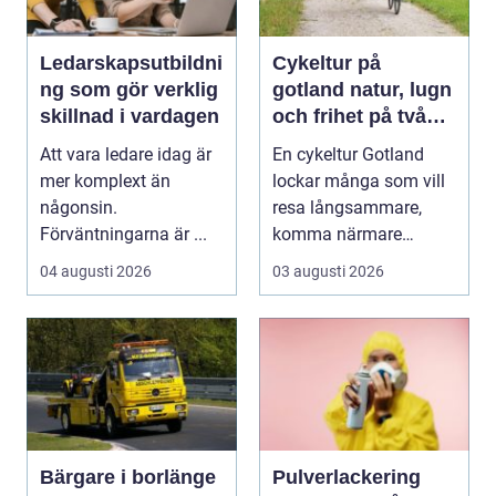
Ledarskapsutbildni
Cykeltur på
ng som gör verklig
gotland natur, lugn
skillnad i vardagen
och frihet på två
hjul
Att vara ledare idag är
En cykeltur Gotland
mer komplext än
lockar många som vill
någonsin.
resa långsammare,
Förväntningarna är ...
komma närmare
naturen och känna
04 augusti 2026
03 augusti 2026
havsbris...
Bärgare i borlänge
Pulverlackering