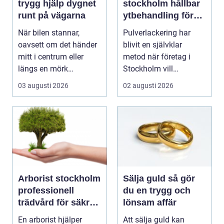
trygg hjälp dygnet
stockholm hållbar
runt på vägarna
ytbehandling för
industri och design
När bilen stannar,
Pulverlackering har
oavsett om det händer
blivit en självklar
mitt i centrum eller
metod när företag i
längs en mörk
Stockholm vill
landsväg, handlar allt
kombinera slitstyrka,
03 augusti 2026
02 augusti 2026
p...
est...
Arborist stockholm
Sälja guld så gör
professionell
du en trygg och
trädvård för säkra
lönsam affär
och vackra träd
En arborist hjälper
Att sälja guld kan