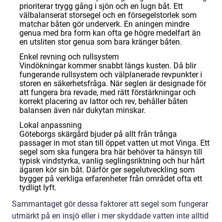
prioriterar trygg gång i sjön och en lugn båt. Ett
välbalanserat storsegel och en försegelstorlek som
matchar båten gör underverk. En aningen mindre
genua med bra form kan ofta ge högre medelfart än
en utsliten stor genua som bara kränger båten.
Enkel revning och rullsystem
Vindökningar kommer snabbt längs kusten. Då blir
fungerande rullsystem och välplanerade revpunkter i
storen en säkerhetsfråga. När seglen är designade för
att fungera bra revade, med rätt förstärkningar och
korrekt placering av lattor och rev, behåller båten
balansen även när dukytan minskar.
Lokal anpassning
Göteborgs skärgård bjuder på allt från trånga
passager in mot stan till öppet vatten ut mot Vinga. Ett
segel som ska fungera bra här behöver ta hänsyn till
typisk vindstyrka, vanlig seglingsriktning och hur hårt
ägaren kör sin båt. Därför ger segelutveckling som
bygger på verkliga erfarenheter från området ofta ett
tydligt lyft.
Sammantaget gör dessa faktorer att segel som fungerar
utmärkt på en insjö eller i mer skyddade vatten inte alltid