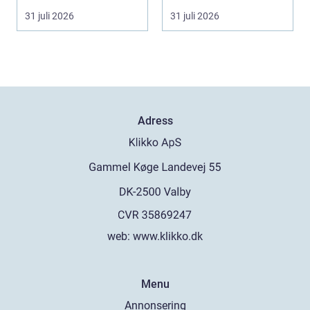
lägga ut...
del av Sverige gör fö...
31 juli 2026
31 juli 2026
Adress
web:
www.klikko.dk
Menu
Annonsering