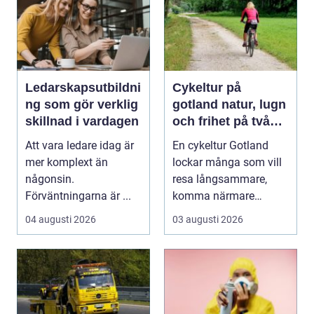
Ledarskapsutbildni
Cykeltur på
ng som gör verklig
gotland natur, lugn
skillnad i vardagen
och frihet på två
hjul
Att vara ledare idag är
En cykeltur Gotland
mer komplext än
lockar många som vill
någonsin.
resa långsammare,
Förväntningarna är ...
komma närmare
naturen och känna
04 augusti 2026
03 augusti 2026
havsbris...