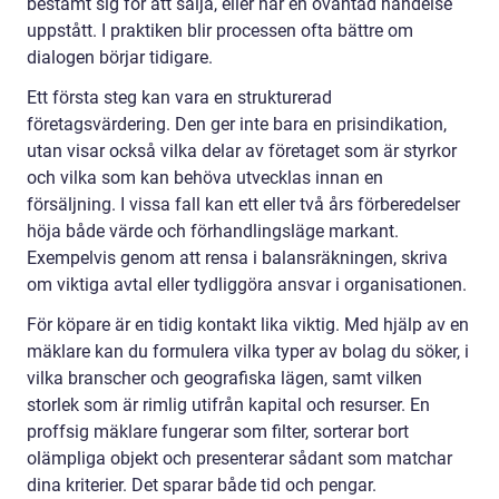
bestämt sig för att sälja, eller när en oväntad händelse
uppstått. I praktiken blir processen ofta bättre om
dialogen börjar tidigare.
Ett första steg kan vara en strukturerad
företagsvärdering. Den ger inte bara en prisindikation,
utan visar också vilka delar av företaget som är styrkor
och vilka som kan behöva utvecklas innan en
försäljning. I vissa fall kan ett eller två års förberedelser
höja både värde och förhandlingsläge markant.
Exempelvis genom att rensa i balansräkningen, skriva
om viktiga avtal eller tydliggöra ansvar i organisationen.
För köpare är en tidig kontakt lika viktig. Med hjälp av en
mäklare kan du formulera vilka typer av bolag du söker, i
vilka branscher och geografiska lägen, samt vilken
storlek som är rimlig utifrån kapital och resurser. En
proffsig mäklare fungerar som filter, sorterar bort
olämpliga objekt och presenterar sådant som matchar
dina kriterier. Det sparar både tid och pengar.