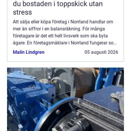
du bostaden i toppskick utan
stress
Att sälja eller köpa företag i Norrland handlar om
mer än siffror i en balansräkning. För många
företagare är det ett helt livsverk som ska byta
ägare. En företagsmäklare i Norrland fungerar som
länk mellan säljare och köpare, skapar struktur i
Malin Lindgren
05 augusti 2026
proce...