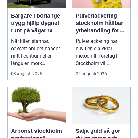
Bärgare i borlänge
Pulverlackering
trygg hjälp dygnet
stockholm hållbar
runt på vägarna
ytbehandling för
industri och design
När bilen stannar,
Pulverlackering har
oavsett om det händer
blivit en självklar
mitt i centrum eller
metod när företag i
längs en mörk
Stockholm vill
landsväg, handlar allt
kombinera slitstyrka,
03 augusti 2026
02 augusti 2026
p...
est...
Arborist stockholm
Sälja guld så gör