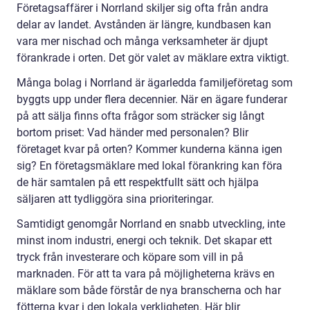
Företagsaffärer i Norrland skiljer sig ofta från andra
delar av landet. Avstånden är längre, kundbasen kan
vara mer nischad och många verksamheter är djupt
förankrade i orten. Det gör valet av mäklare extra viktigt.
Många bolag i Norrland är ägarledda familjeföretag som
byggts upp under flera decennier. När en ägare funderar
på att sälja finns ofta frågor som sträcker sig långt
bortom priset: Vad händer med personalen? Blir
företaget kvar på orten? Kommer kunderna känna igen
sig? En företagsmäklare med lokal förankring kan föra
de här samtalen på ett respektfullt sätt och hjälpa
säljaren att tydliggöra sina prioriteringar.
Samtidigt genomgår Norrland en snabb utveckling, inte
minst inom industri, energi och teknik. Det skapar ett
tryck från investerare och köpare som vill in på
marknaden. För att ta vara på möjligheterna krävs en
mäklare som både förstår de nya branscherna och har
fötterna kvar i den lokala verkligheten. Här blir