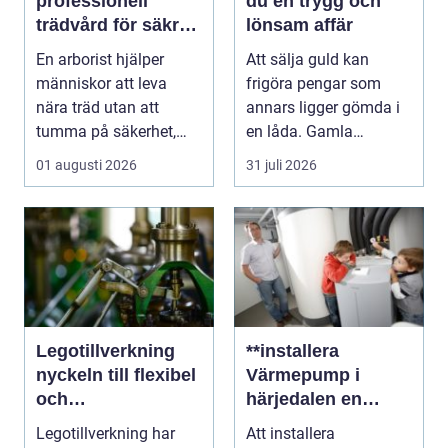
professionell
du en trygg och
trädvård för säkra
lönsam affär
och vackra träd
En arborist hjälper
Att sälja guld kan
människor att leva
frigöra pengar som
nära träd utan att
annars ligger gömda i
tumma på säkerhet,
en låda. Gamla
trivsel eller hållbarhe...
smycken, ärvda
01 augusti 2026
31 juli 2026
föremål el...
Legotillverkning
**installera
nyckeln till flexibel
Värmepump i
och
härjedalen en
kostnadseffektiv
hållbar
Legotillverkning har
Att installera
produktion
framtidslösning**