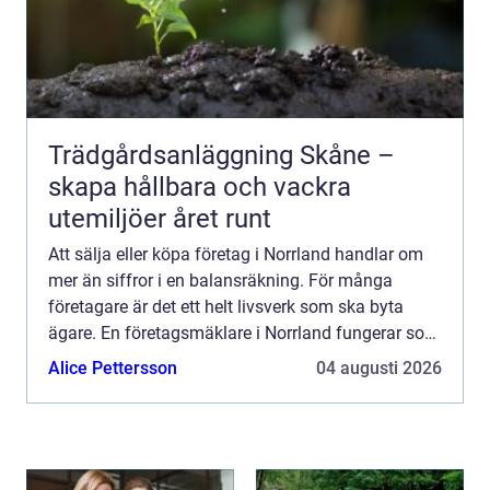
Trädgårdsanläggning Skåne –
skapa hållbara och vackra
utemiljöer året runt
Att sälja eller köpa företag i Norrland handlar om
mer än siffror i en balansräkning. För många
företagare är det ett helt livsverk som ska byta
ägare. En företagsmäklare i Norrland fungerar som
länk mellan säljare och köpare, skapar struktur i
Alice Pettersson
04 augusti 2026
proce...