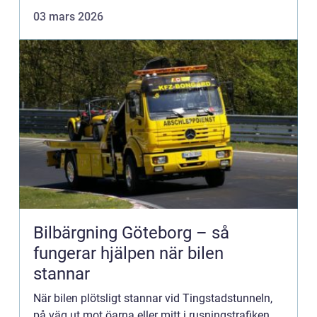
återvända...
03 mars 2026
Bilbärgning Göteborg – så
fungerar hjälpen när bilen
stannar
När bilen plötsligt stannar vid Tingstadstunneln,
på väg ut mot öarna eller mitt i rusningstrafiken,