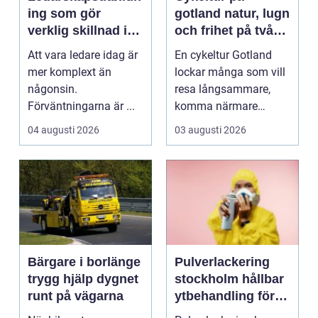
ing som gör
gotland natur, lugn
verklig skillnad i
och frihet på två
vardagen
hjul
Att vara ledare idag är
En cykeltur Gotland
mer komplext än
lockar många som vill
någonsin.
resa långsammare,
Förväntningarna är ...
komma närmare
naturen och känna
04 augusti 2026
03 augusti 2026
havsbris...
Bärgare i borlänge
Pulverlackering
trygg hjälp dygnet
stockholm hållbar
runt på vägarna
ytbehandling för
industri och