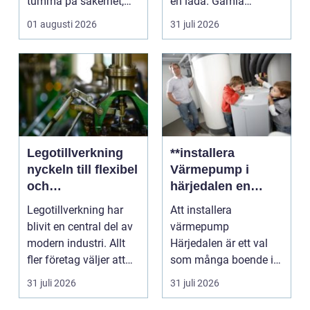
tumma på säkerhet,
en låda. Gamla
trivsel eller hållbarhe...
smycken, ärvda
01 augusti 2026
31 juli 2026
föremål el...
Legotillverkning
**installera
nyckeln till flexibel
Värmepump i
och
härjedalen en
kostnadseffektiv
hållbar
Legotillverkning har
Att installera
produktion
framtidslösning**
blivit en central del av
värmepump
modern industri. Allt
Härjedalen är ett val
fler företag väljer att
som många boende i
lägga ut...
denna vackra del av
31 juli 2026
31 juli 2026
Sverige gör fö...