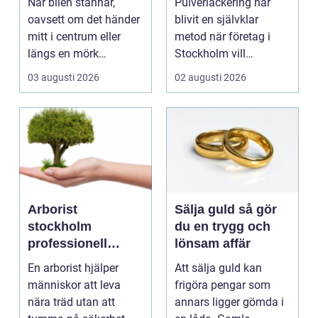
När bilen stannar,
Pulverlackering har
design
oavsett om det händer
blivit en självklar
mitt i centrum eller
metod när företag i
längs en mörk
Stockholm vill
landsväg, handlar allt
kombinera slitstyrka,
03 augusti 2026
02 augusti 2026
p...
est...
Arborist
Sälja guld så gör
stockholm
du en trygg och
professionell
lönsam affär
trädvård för säkra
En arborist hjälper
Att sälja guld kan
och vackra träd
människor att leva
frigöra pengar som
nära träd utan att
annars ligger gömda i