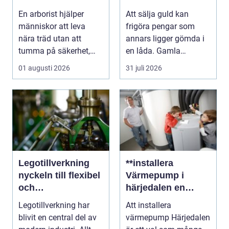
och vackra träd
En arborist hjälper
Att sälja guld kan
människor att leva
frigöra pengar som
nära träd utan att
annars ligger gömda i
tumma på säkerhet,
en låda. Gamla
trivsel eller hållbarhe...
smycken, ärvda
01 augusti 2026
31 juli 2026
föremål el...
Legotillverkning
**installera
nyckeln till flexibel
Värmepump i
och
härjedalen en
kostnadseffektiv
hållbar
Legotillverkning har
Att installera
produktion
framtidslösning**
blivit en central del av
värmepump Härjedalen