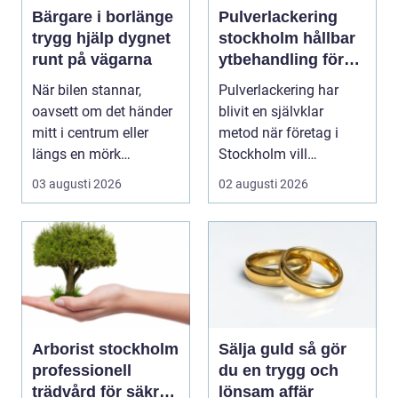
Bärgare i borlänge
Pulverlackering
trygg hjälp dygnet
stockholm hållbar
runt på vägarna
ytbehandling för
industri och design
När bilen stannar,
Pulverlackering har
oavsett om det händer
blivit en självklar
mitt i centrum eller
metod när företag i
längs en mörk
Stockholm vill
landsväg, handlar allt
kombinera slitstyrka,
03 augusti 2026
02 augusti 2026
p...
est...
Arborist stockholm
Sälja guld så gör
professionell
du en trygg och
trädvård för säkra
lönsam affär