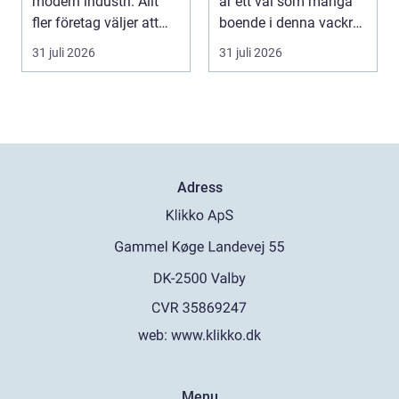
modern industri. Allt
är ett val som många
fler företag väljer att
boende i denna vackra
lägga ut...
del av Sverige gör fö...
31 juli 2026
31 juli 2026
Adress
web:
www.klikko.dk
Menu