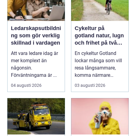
Ledarskapsutbildni
Cykeltur på
ng som gör verklig
gotland natur, lugn
skillnad i vardagen
och frihet på två
hjul
Att vara ledare idag är
En cykeltur Gotland
mer komplext än
lockar många som vill
någonsin.
resa långsammare,
Förväntningarna är ...
komma närmare
naturen och känna
04 augusti 2026
03 augusti 2026
havsbris...