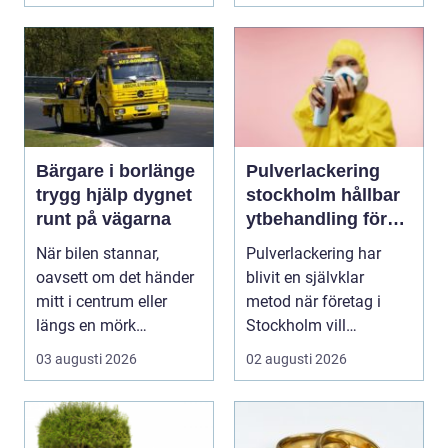
Bärgare i borlänge
Pulverlackering
trygg hjälp dygnet
stockholm hållbar
runt på vägarna
ytbehandling för
industri och design
När bilen stannar,
Pulverlackering har
oavsett om det händer
blivit en självklar
mitt i centrum eller
metod när företag i
längs en mörk
Stockholm vill
landsväg, handlar allt
kombinera slitstyrka,
03 augusti 2026
02 augusti 2026
p...
est...