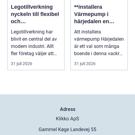
Legotillverkning
**installera
nyckeln till flexibel
Värmepump i
och
härjedalen en
kostnadseffektiv
hållbar
Legotillverkning har
Att installera
produktion
framtidslösning**
blivit en central del av
värmepump Härjedalen
modern industri. Allt
är ett val som många
fler företag väljer att
boende i denna vackra
lägga ut...
del av Sverige gör fö...
31 juli 2026
31 juli 2026
Adress