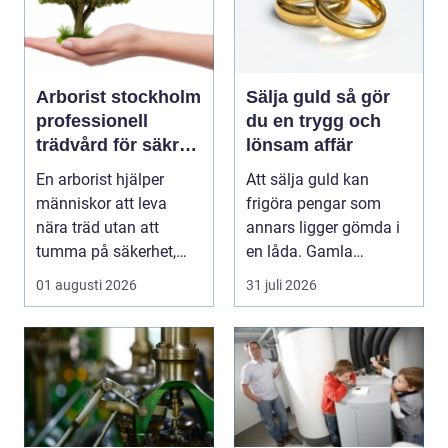
Arborist stockholm
Sälja guld så gör
professionell
du en trygg och
trädvård för säkra
lönsam affär
och vackra träd
En arborist hjälper
Att sälja guld kan
människor att leva
frigöra pengar som
nära träd utan att
annars ligger gömda i
tumma på säkerhet,
en låda. Gamla
trivsel eller hållbarhe...
smycken, ärvda
01 augusti 2026
31 juli 2026
föremål el...