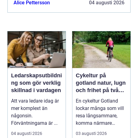
Alice Pettersson
04 augusti 2026
Ledarskapsutbildni
Cykeltur på
ng som gör verklig
gotland natur, lugn
skillnad i vardagen
och frihet på två
hjul
Att vara ledare idag är
En cykeltur Gotland
mer komplext än
lockar många som vill
någonsin.
resa långsammare,
Förväntningarna är ...
komma närmare
naturen och känna
04 augusti 2026
03 augusti 2026
havsbris...