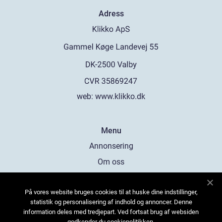
Adress
web:
www.klikko.dk
Menu
Annonsering
Om oss
Cookies
På vores website bruges cookies til at huske dine indstillinger,
Kontakta oss
statistik og personalisering af indhold og annoncer. Denne
Sitemap
information deles med tredjepart. Ved fortsat brug af websiden
godkender du cookiepolitikken.