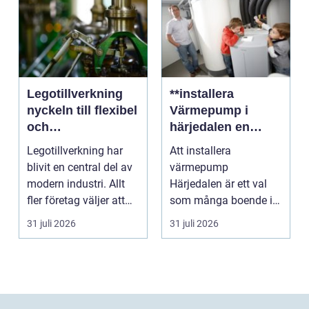
Legotillverkning
**installera
nyckeln till flexibel
Värmepump i
och
härjedalen en
kostnadseffektiv
hållbar
Legotillverkning har
Att installera
produktion
framtidslösning**
blivit en central del av
värmepump
modern industri. Allt
Härjedalen är ett val
fler företag väljer att
som många boende i
lägga ut...
denna vackra del av
31 juli 2026
31 juli 2026
Sverige gör fö...