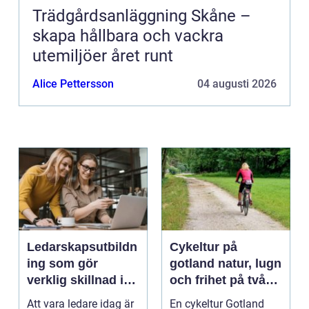
Trädgårdsanläggning Skåne –
skapa hållbara och vackra
utemiljöer året runt
Alice Pettersson
04 augusti 2026
Ledarskapsutbildn
Cykeltur på
ing som gör
gotland natur, lugn
verklig skillnad i
och frihet på två
vardagen
hjul
Att vara ledare idag är
En cykeltur Gotland