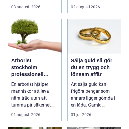
landsväg, handlar allt
kombinera slitstyrka,
03 augusti 2026
02 augusti 2026
p...
est...
Arborist
Sälja guld så gör
stockholm
du en trygg och
professionell
lönsam affär
trädvård för säkra
En arborist hjälper
Att sälja guld kan
och vackra träd
människor att leva
frigöra pengar som
nära träd utan att
annars ligger gömda i
tumma på säkerhet,
en låda. Gamla
trivsel eller hållbarhe...
smycken, ärvda
01 augusti 2026
31 juli 2026
föremål el...