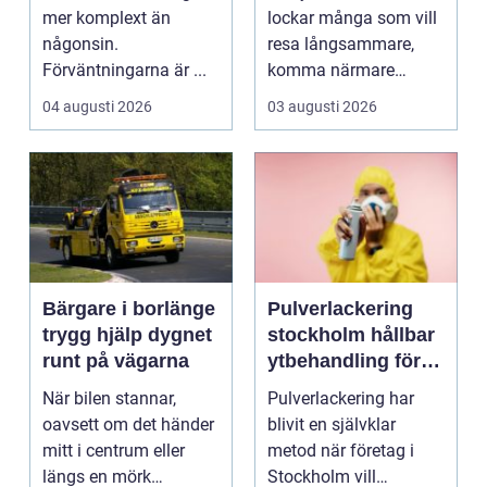
mer komplext än
lockar många som vill
någonsin.
resa långsammare,
Förväntningarna är ...
komma närmare
naturen och känna
04 augusti 2026
03 augusti 2026
havsbris...
Bärgare i borlänge
Pulverlackering
trygg hjälp dygnet
stockholm hållbar
runt på vägarna
ytbehandling för
industri och
När bilen stannar,
Pulverlackering har
design
oavsett om det händer
blivit en självklar
mitt i centrum eller
metod när företag i
längs en mörk
Stockholm vill