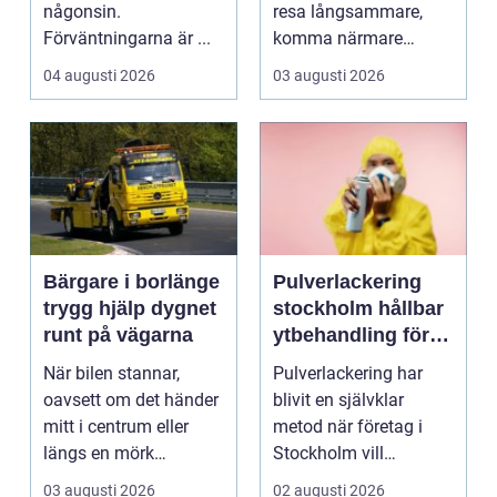
någonsin.
resa långsammare,
Förväntningarna är ...
komma närmare
naturen och känna
04 augusti 2026
03 augusti 2026
havsbris...
Bärgare i borlänge
Pulverlackering
trygg hjälp dygnet
stockholm hållbar
runt på vägarna
ytbehandling för
industri och
När bilen stannar,
Pulverlackering har
design
oavsett om det händer
blivit en självklar
mitt i centrum eller
metod när företag i
längs en mörk
Stockholm vill
landsväg, handlar allt
kombinera slitstyrka,
03 augusti 2026
02 augusti 2026