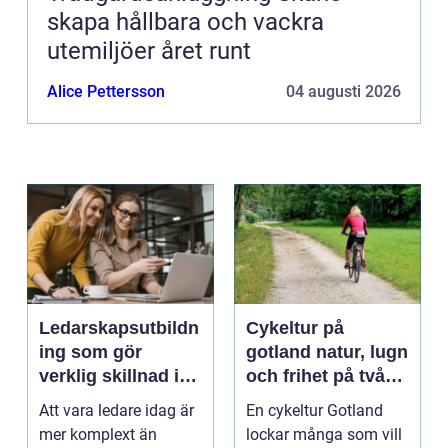
skapa hållbara och vackra
utemiljöer året runt
Alice Pettersson
04 augusti 2026
Ledarskapsutbildn
Cykeltur på
ing som gör
gotland natur, lugn
verklig skillnad i
och frihet på två
vardagen
hjul
Att vara ledare idag är
En cykeltur Gotland
mer komplext än
lockar många som vill