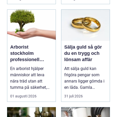
p...
est...
Arborist
Sälja guld så gör
stockholm
du en trygg och
professionell
lönsam affär
trädvård för säkra
En arborist hjälper
Att sälja guld kan
och vackra träd
människor att leva
frigöra pengar som
nära träd utan att
annars ligger gömda i
tumma på säkerhet,
en låda. Gamla
trivsel eller hållbarhe...
smycken, ärvda
01 augusti 2026
31 juli 2026
föremål el...