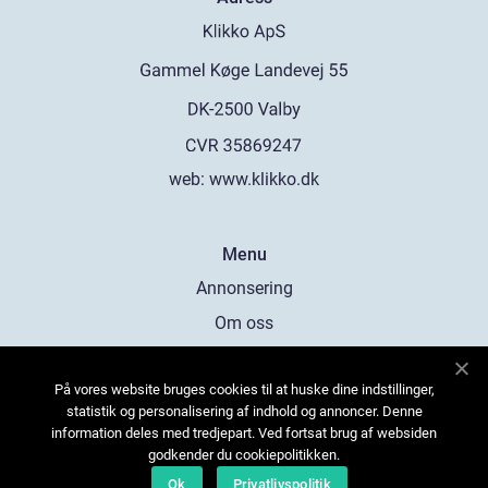
web:
www.klikko.dk
Menu
Annonsering
Om oss
Cookies
På vores website bruges cookies til at huske dine indstillinger,
Kontakta oss
statistik og personalisering af indhold og annoncer. Denne
Sitemap
information deles med tredjepart. Ved fortsat brug af websiden
godkender du cookiepolitikken.
Ok
Privatlivspolitik