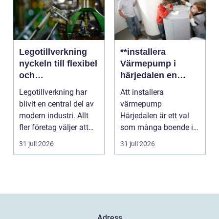
Legotillverkning
**installera
nyckeln till flexibel
Värmepump i
och
härjedalen en
kostnadseffektiv
hållbar
Legotillverkning har
Att installera
produktion
framtidslösning**
blivit en central del av
värmepump
modern industri. Allt
Härjedalen är ett val
fler företag väljer att
som många boende i
lägga ut...
denna vackra del av
31 juli 2026
31 juli 2026
Sverige gör fö...
Adress