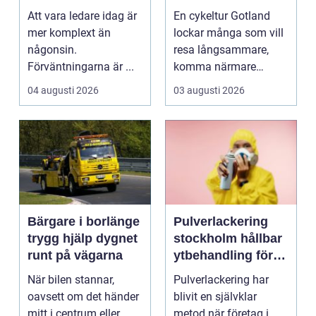
vardagen
hjul
Att vara ledare idag är
En cykeltur Gotland
mer komplext än
lockar många som vill
någonsin.
resa långsammare,
Förväntningarna är ...
komma närmare
naturen och känna
04 augusti 2026
03 augusti 2026
havsbris...
Bärgare i borlänge
Pulverlackering
trygg hjälp dygnet
stockholm hållbar
runt på vägarna
ytbehandling för
industri och
När bilen stannar,
Pulverlackering har
design
oavsett om det händer
blivit en självklar
mitt i centrum eller
metod när företag i