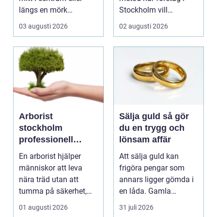
längs en mörk
Stockholm vill
landsväg, handlar allt
kombinera slitstyrka,
03 augusti 2026
02 augusti 2026
p...
est...
Arborist
Sälja guld så gör
stockholm
du en trygg och
professionell
lönsam affär
trädvård för säkra
En arborist hjälper
Att sälja guld kan
och vackra träd
människor att leva
frigöra pengar som
nära träd utan att
annars ligger gömda i
tumma på säkerhet,
en låda. Gamla
trivsel eller hållbarhe...
smycken, ärvda
01 augusti 2026
31 juli 2026
föremål el...