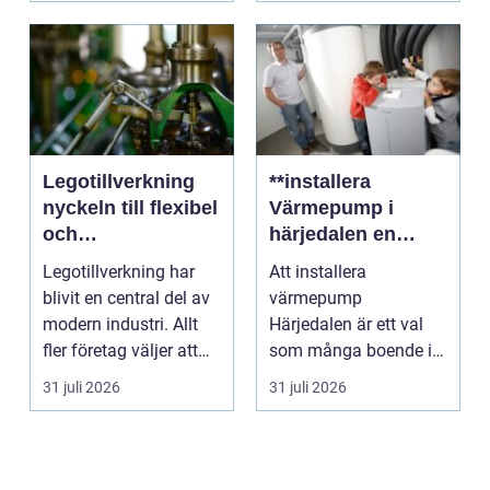
Legotillverkning
**installera
nyckeln till flexibel
Värmepump i
och
härjedalen en
kostnadseffektiv
hållbar
Legotillverkning har
Att installera
produktion
framtidslösning**
blivit en central del av
värmepump
modern industri. Allt
Härjedalen är ett val
fler företag väljer att
som många boende i
lägga ut...
denna vackra del av
31 juli 2026
31 juli 2026
Sverige gör fö...