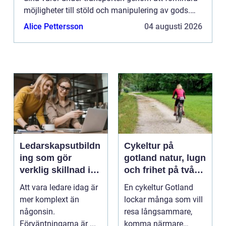
möjligheter till stöld och manipulering av gods.
Det är inte ba...
Alice Pettersson
04 augusti 2026
Ledarskapsutbildn
Cykeltur på
ing som gör
gotland natur, lugn
verklig skillnad i
och frihet på två
vardagen
hjul
Att vara ledare idag är
En cykeltur Gotland
mer komplext än
lockar många som vill
någonsin.
resa långsammare,
Förväntningarna är ...
komma närmare