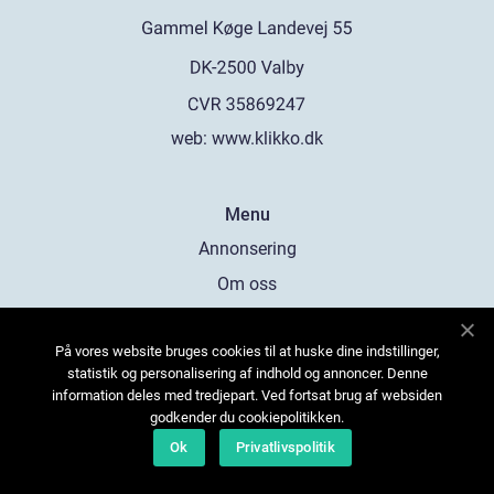
web:
www.klikko.dk
Menu
Annonsering
Om oss
Cookies
På vores website bruges cookies til at huske dine indstillinger,
Kontakta oss
statistik og personalisering af indhold og annoncer. Denne
Sitemap
information deles med tredjepart. Ved fortsat brug af websiden
godkender du cookiepolitikken.
Ok
Privatlivspolitik