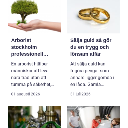
Arborist
Sälja guld så gör
stockholm
du en trygg och
professionell
lönsam affär
trädvård för säkra
En arborist hjälper
Att sälja guld kan
och vackra träd
människor att leva
frigöra pengar som
nära träd utan att
annars ligger gömda i
tumma på säkerhet,
en låda. Gamla
trivsel eller hållbarhe...
smycken, ärvda
01 augusti 2026
31 juli 2026
föremål el...