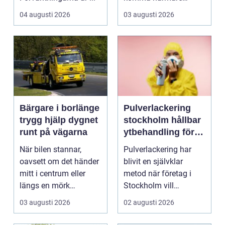
naturen och känna
04 augusti 2026
03 augusti 2026
havsbris...
Bärgare i borlänge
Pulverlackering
trygg hjälp dygnet
stockholm hållbar
runt på vägarna
ytbehandling för
industri och
När bilen stannar,
Pulverlackering har
design
oavsett om det händer
blivit en självklar
mitt i centrum eller
metod när företag i
längs en mörk
Stockholm vill
landsväg, handlar allt
kombinera slitstyrka,
03 augusti 2026
02 augusti 2026
p...
est...