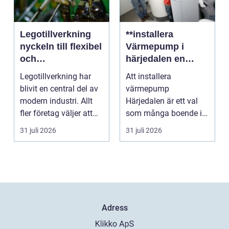
Legotillverkning
**installera
nyckeln till flexibel
Värmepump i
och
härjedalen en
kostnadseffektiv
hållbar
Legotillverkning har
Att installera
produktion
framtidslösning**
blivit en central del av
värmepump
modern industri. Allt
Härjedalen är ett val
fler företag väljer att
som många boende i
lägga ut...
denna vackra del av
31 juli 2026
31 juli 2026
Sverige gör fö...
Adress