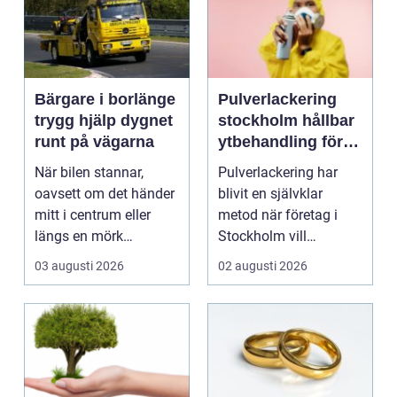
Bärgare i borlänge
Pulverlackering
trygg hjälp dygnet
stockholm hållbar
runt på vägarna
ytbehandling för
industri och
När bilen stannar,
Pulverlackering har
design
oavsett om det händer
blivit en självklar
mitt i centrum eller
metod när företag i
längs en mörk
Stockholm vill
landsväg, handlar allt
kombinera slitstyrka,
03 augusti 2026
02 augusti 2026
p...
est...