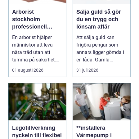
Arborist
Sälja guld så gör
stockholm
du en trygg och
professionell
lönsam affär
trädvård för säkra
En arborist hjälper
Att sälja guld kan
och vackra träd
människor att leva
frigöra pengar som
nära träd utan att
annars ligger gömda i
tumma på säkerhet,
en låda. Gamla
trivsel eller hållbarhe...
smycken, ärvda
01 augusti 2026
31 juli 2026
föremål el...
Legotillverkning
**installera
nyckeln till flexibel
Värmepump i