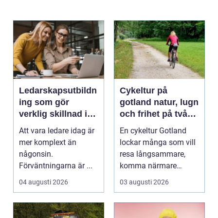
Ledarskapsutbildn
Cykeltur på
ing som gör
gotland natur, lugn
verklig skillnad i
och frihet på två
vardagen
hjul
Att vara ledare idag är
En cykeltur Gotland
mer komplext än
lockar många som vill
någonsin.
resa långsammare,
Förväntningarna är ...
komma närmare
naturen och känna
04 augusti 2026
03 augusti 2026
havsbris...