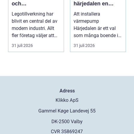
och
härjedalen en
kostnadseffektiv
hållbar
Legotillverkning har
Att installera
produktion
framtidslösning**
blivit en central del av
värmepump
modern industri. Allt
Härjedalen är ett val
fler företag väljer att
som många boende i
lägga ut...
denna vackra del av
31 juli 2026
31 juli 2026
Sverige gör fö...
Adress