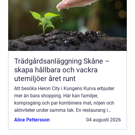
Trädgårdsanläggning Skåne –
skapa hållbara och vackra
utemiljöer året runt
Att besöka Heron City i Kungens Kurva erbjuder
mer än bara shopping. Här kan familjer,
kompisgäng och par kombinera mat, nöjen och
aktiviteter under samma tak. En restaurang i
Heron City ger möjlighet till både avs...
Alice Pettersson
04 augusti 2026