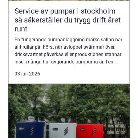
Service av pumpar i stockholm
så säkerställer du trygg drift året
runt
En fungerande pumpanläggning märks sällan när
allt rullar på. Först när avloppet svämmar över,
dricksvattnet påverkas eller produktionen stannar
inser många hur avgörande pumparna är. I en
växande region som Stockholm, med tät
03 juli 2026
bebyggelse, känslig inf...