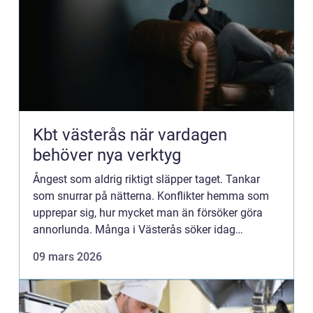
Kbt västerås när vardagen
behöver nya verktyg
Ångest som aldrig riktigt släpper taget. Tankar
som snurrar på nätterna. Konflikter hemma som
upprepar sig, hur mycket man än försöker göra
annorlunda. Många i Västerås söker idag
strukturerad hjälp för att förstå sina mönster och
09 mars 2026
börja må bättre och...