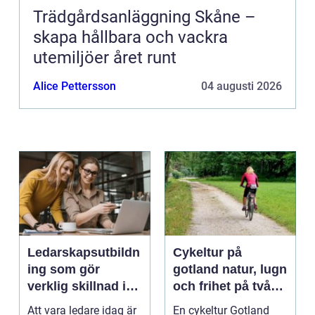
Trädgårdsanläggning Skåne –
skapa hållbara och vackra
utemiljöer året runt
Alice Pettersson
04 augusti 2026
Ledarskapsutbildn
Cykeltur på
ing som gör
gotland natur, lugn
verklig skillnad i
och frihet på två
vardagen
hjul
Att vara ledare idag är
En cykeltur Gotland