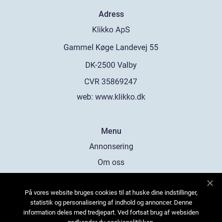
Adress
web:
www.klikko.dk
Menu
Annonsering
Om oss
Cookies
På vores website bruges cookies til at huske dine indstillinger,
Kontakta oss
statistik og personalisering af indhold og annoncer. Denne
Sitemap
information deles med tredjepart. Ved fortsat brug af websiden