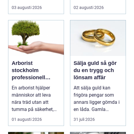
landsväg, handlar allt
kombinera slitstyrka,
03 augusti 2026
02 augusti 2026
p...
est...
Arborist
Sälja guld så gör
stockholm
du en trygg och
professionell
lönsam affär
trädvård för säkra
En arborist hjälper
Att sälja guld kan
och vackra träd
människor att leva
frigöra pengar som
nära träd utan att
annars ligger gömda i
tumma på säkerhet,
en låda. Gamla
trivsel eller hållbarhe...
smycken, ärvda
01 augusti 2026
31 juli 2026
föremål el...