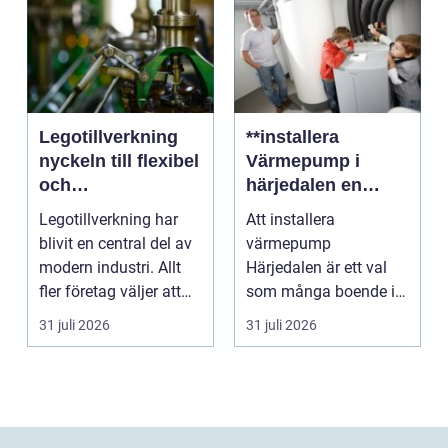
Legotillverkning
**installera
nyckeln till flexibel
Värmepump i
och
härjedalen en
kostnadseffektiv
hållbar
Legotillverkning har
Att installera
produktion
framtidslösning**
blivit en central del av
värmepump
modern industri. Allt
Härjedalen är ett val
fler företag väljer att
som många boende i
lägga ut...
denna vackra del av
31 juli 2026
31 juli 2026
Sverige gör fö...