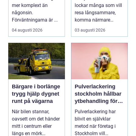
mer komplext än
lockar många som vill
någonsin.
resa långsammare,
Förväntningarna är ...
komma närmare
naturen och känna
04 augusti 2026
03 augusti 2026
havsbris...
Bärgare i borlänge
Pulverlackering
trygg hjälp dygnet
stockholm hållbar
runt på vägarna
ytbehandling för
industri och
När bilen stannar,
Pulverlackering har
design
oavsett om det händer
blivit en självklar
mitt i centrum eller
metod när företag i
längs en mörk
Stockholm vill