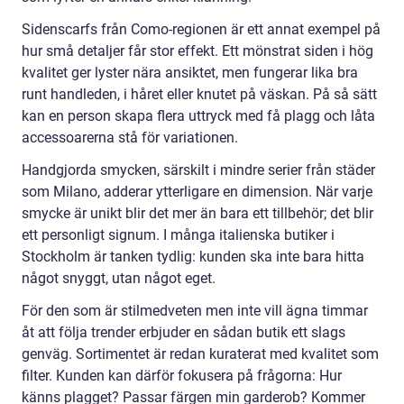
Sidenscarfs från Como-regionen är ett annat exempel på
hur små detaljer får stor effekt. Ett mönstrat siden i hög
kvalitet ger lyster nära ansiktet, men fungerar lika bra
runt handleden, i håret eller knutet på väskan. På så sätt
kan en person skapa flera uttryck med få plagg och låta
accessoarerna stå för variationen.
Handgjorda smycken, särskilt i mindre serier från städer
som Milano, adderar ytterligare en dimension. När varje
smycke är unikt blir det mer än bara ett tillbehör; det blir
ett personligt signum. I många italienska butiker i
Stockholm är tanken tydlig: kunden ska inte bara hitta
något snyggt, utan något eget.
För den som är stilmedveten men inte vill ägna timmar
åt att följa trender erbjuder en sådan butik ett slags
genväg. Sortimentet är redan kuraterat med kvalitet som
filter. Kunden kan därför fokusera på frågorna: Hur
känns plagget? Passar färgen min garderob? Kommer