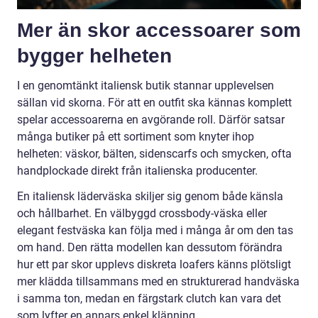
Mer än skor accessoarer som
bygger helheten
I en genomtänkt italiensk butik stannar upplevelsen
sällan vid skorna. För att en outfit ska kännas komplett
spelar accessoarerna en avgörande roll. Därför satsar
många butiker på ett sortiment som knyter ihop
helheten: väskor, bälten, sidenscarfs och smycken, ofta
handplockade direkt från italienska producenter.
En italiensk läderväska skiljer sig genom både känsla
och hållbarhet. En välbyggd crossbody-väska eller
elegant festväska kan följa med i många år om den tas
om hand. Den rätta modellen kan dessutom förändra
hur ett par skor upplevs diskreta loafers känns plötsligt
mer klädda tillsammans med en strukturerad handväska
i samma ton, medan en färgstark clutch kan vara det
som lyfter en annars enkel klänning.