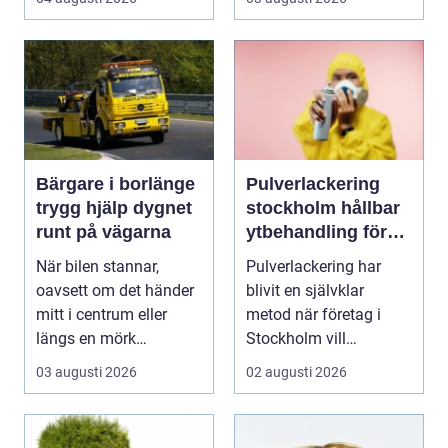
havsbris...
Bärgare i borlänge
Pulverlackering
trygg hjälp dygnet
stockholm hållbar
runt på vägarna
ytbehandling för
industri och design
När bilen stannar,
Pulverlackering har
oavsett om det händer
blivit en självklar
mitt i centrum eller
metod när företag i
längs en mörk
Stockholm vill
landsväg, handlar allt
kombinera slitstyrka,
03 augusti 2026
02 augusti 2026
p...
est...