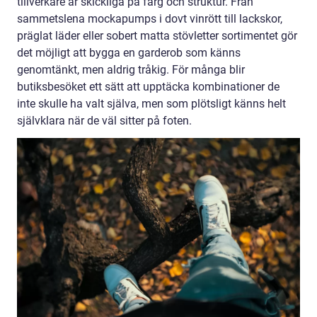
tillverkare är skickliga på färg och struktur. Från
sammetslena mockapumps i dovt vinrött till lackskor,
präglat läder eller sobert matta stövletter sortimentet gör
det möjligt att bygga en garderob som känns
genomtänkt, men aldrig tråkig. För många blir
butiksbesöket ett sätt att upptäcka kombinationer de
inte skulle ha valt själva, men som plötsligt känns helt
självklara när de väl sitter på foten.