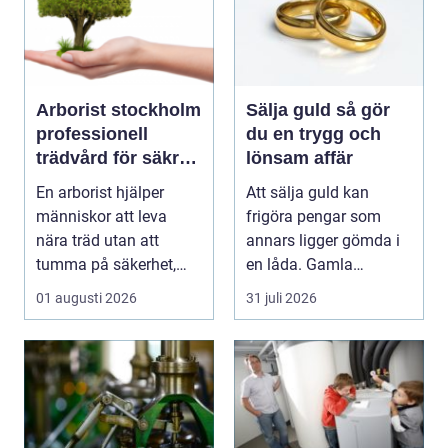
Arborist stockholm
Sälja guld så gör
professionell
du en trygg och
trädvård för säkra
lönsam affär
och vackra träd
En arborist hjälper
Att sälja guld kan
människor att leva
frigöra pengar som
nära träd utan att
annars ligger gömda i
tumma på säkerhet,
en låda. Gamla
trivsel eller hållbarhe...
smycken, ärvda
01 augusti 2026
31 juli 2026
föremål el...