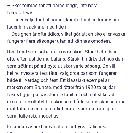
– Skor formas för att bäras länge, inte bara
fotograferas.
– Läder väljs för hållbarhet, komfort och åldrande bra
läder blir vackrare med tiden.
– Designen är ofta tidlös, vilket gör att en sko eller väska
fungerar flera säsonger utan att kännas omodern.
Den kund som söker italienska skor i Stockholm letar
ofta efter just denna balans. Särskilt märks det hos dem
som tröttnat på att byta ut skor varje säsong. De vill
hellre investera i ett fåtal välgjorda par som fungerar
både till vardag och fest. Ett klassiskt exempel är
märken som Brunate, med rötter från 1920-talet, där
fokus ligger på passform, stabilitet och sofistikerad
design. Resultatet blir skor som både känns skonsamma
mot fötterna och samtidigt pratar samma formspråk
som italienska modehus.
En annan aspekt är variation i uttryck. Italienska