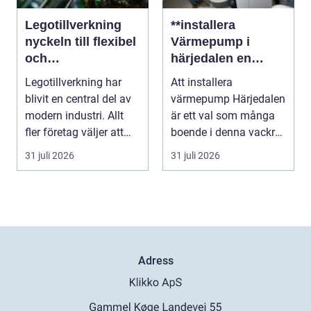
Legotillverkning
**installera
nyckeln till flexibel
Värmepump i
och
härjedalen en
kostnadseffektiv
hållbar
Legotillverkning har
Att installera
produktion
framtidslösning**
blivit en central del av
värmepump Härjedalen
modern industri. Allt
är ett val som många
fler företag väljer att
boende i denna vackra
lägga ut...
del av Sverige gör fö...
31 juli 2026
31 juli 2026
Adress