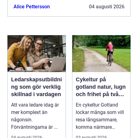
handlar shopping inte längre bara om att köpa ...
Alice Pettersson
04 augusti 2026
Ledarskapsutbildni
Cykeltur på
ng som gör verklig
gotland natur, lugn
skillnad i vardagen
och frihet på två
hjul
Att vara ledare idag är
En cykeltur Gotland
mer komplext än
lockar många som vill
någonsin.
resa långsammare,
Förväntningarna är ...
komma närmare
naturen och känna
04 augusti 2026
03 augusti 2026