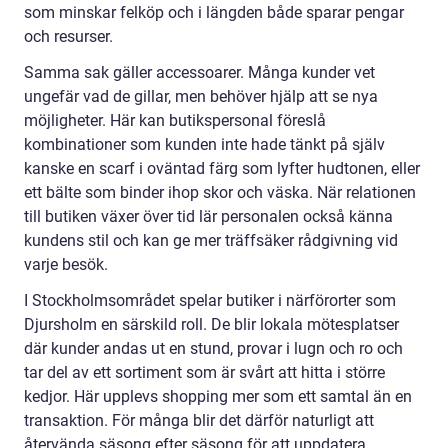
som minskar felköp och i längden både sparar pengar
och resurser.
Samma sak gäller accessoarer. Många kunder vet
ungefär vad de gillar, men behöver hjälp att se nya
möjligheter. Här kan butikspersonal föreslå
kombinationer som kunden inte hade tänkt på själv
kanske en scarf i oväntad färg som lyfter hudtonen, eller
ett bälte som binder ihop skor och väska. När relationen
till butiken växer över tid lär personalen också känna
kundens stil och kan ge mer träffsäker rådgivning vid
varje besök.
I Stockholmsområdet spelar butiker i närförorter som
Djursholm en särskild roll. De blir lokala mötesplatser
där kunder andas ut en stund, provar i lugn och ro och
tar del av ett sortiment som är svårt att hitta i större
kedjor. Här upplevs shopping mer som ett samtal än en
transaktion. För många blir det därför naturligt att
återvända säsong efter säsong för att uppdatera