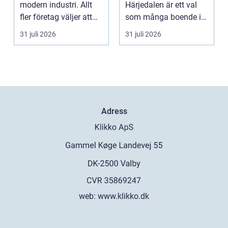
modern industri. Allt
Härjedalen är ett val
fler företag väljer att
som många boende i
lägga ut...
denna vackra del av
31 juli 2026
31 juli 2026
Sverige gör fö...
Adress
web:
www.klikko.dk