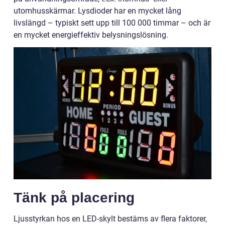
utomhusskärmar. Lysdioder har en mycket lång
livslängd – typiskt sett upp till 100 000 timmar – och är
en mycket energieffektiv belysningslösning.
Tänk på placering
Ljusstyrkan hos en LED-skylt bestäms av flera faktorer,