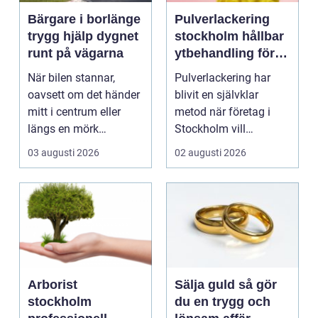
Bärgare i borlänge
Pulverlackering
trygg hjälp dygnet
stockholm hållbar
runt på vägarna
ytbehandling för
industri och
När bilen stannar,
Pulverlackering har
design
oavsett om det händer
blivit en självklar
mitt i centrum eller
metod när företag i
längs en mörk
Stockholm vill
landsväg, handlar allt
kombinera slitstyrka,
03 augusti 2026
02 augusti 2026
p...
est...
Arborist
Sälja guld så gör
stockholm
du en trygg och