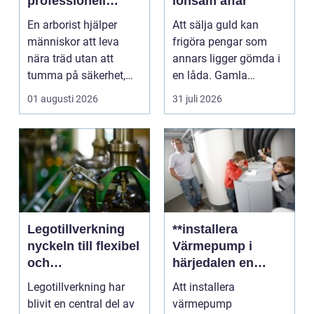
professionell
lönsam affär
trädvård för säkra
En arborist hjälper
Att sälja guld kan
och vackra träd
människor att leva
frigöra pengar som
nära träd utan att
annars ligger gömda i
tumma på säkerhet,
en låda. Gamla
trivsel eller hållbarhe...
smycken, ärvda
01 augusti 2026
31 juli 2026
föremål el...
Legotillverkning
**installera
nyckeln till flexibel
Värmepump i
och
härjedalen en
kostnadseffektiv
hållbar
Legotillverkning har
Att installera
produktion
framtidslösning**
blivit en central del av
värmepump