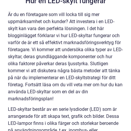
Hur en LED-skylt fungerar
Är du en företagare som vill locka till sig mer
uppmärksamhet och kunder? Att investera i en LED-
skylt kan vara den perfekta lösningen. I det här
blogginlägget förklarar vi hur LED-skyltar fungerar och
varför de är ett så effektivt marknadsföringsverktyg för
företagare. Vi kommer att undersöka olika typer av LED-
skyltar, deras grundläggande komponenter och hur
olika faktorer påverkar deras ljusstyrka. Slutligen
kommer vi att diskutera några bästa metoder att tänka
på när du implementerar en LED-skyltstrategi för ditt
företag. Fortsätt läsa om du vill veta mer om hur du kan
använda LED-skyltar som en del av din
marknadsföringsplan!
LED-skyltar består av en serie lysdioder (LED) som är
arrangerade för att skapa text, grafik och bilder. Dessa
LED-lampor finns i olika färger och storlekar beroende
på användningsområde, t.ex. inomhus- eller