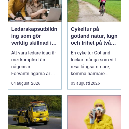
Ledarskapsutbildn
Cykeltur på
ing som gör
gotland natur, lugn
verklig skillnad i
och frihet på två
vardagen
hjul
Att vara ledare idag är
En cykeltur Gotland
mer komplext än
lockar många som vill
någonsin.
resa långsammare,
Förväntningarna är ...
komma närmare
naturen och känna
04 augusti 2026
03 augusti 2026
havsbris...