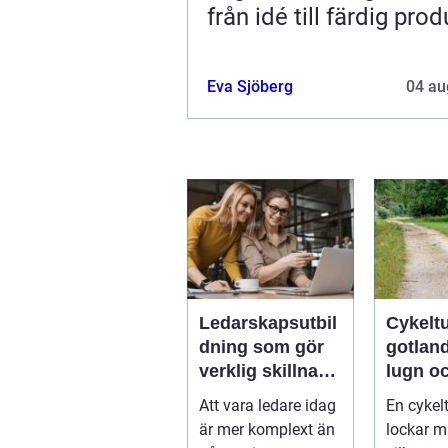
från idé till färdig prod
Eva Sjöberg
04 au
Ledarskapsutbil
Cykelt
dning som gör
gotland natu
verklig skillnad i
lugn oc
vardagen
på två 
Att vara ledare idag
En cykel
är mer komplext än
lockar 