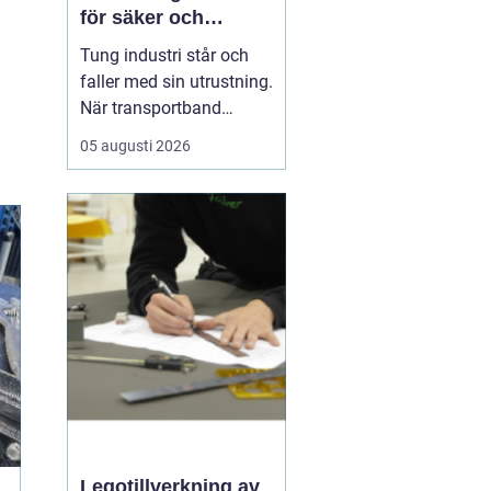
för säker och
effektiv produktion
Tung industri står och
faller med sin utrustning.
När transportband
stannar, motorer bränner
05 augusti 2026
lindningar eller
växellådor havererar,
stannar ofta hela
fabriken. Där
någonstans börjar
tungmekanik den del av
industrimekaniken som
handlar om stora kraft...
Legotillverkning av