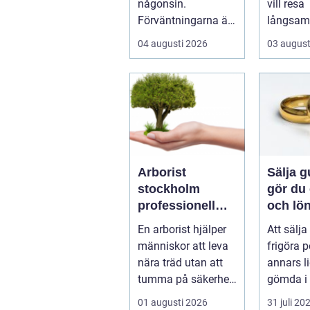
någonsin.
vill resa
Förväntningarna är
långsam
...
komma 
04 augusti 2026
03 august
naturen
havsbris.
Arborist
Sälja gu
stockholm
gör du 
professionell
och lö
trädvård för
affär
En arborist hjälper
Att sälja
säkra och
människor att leva
frigöra 
vackra träd
nära träd utan att
annars l
tumma på säkerhet,
gömda i 
trivsel eller
Gamla s
01 augusti 2026
31 juli 20