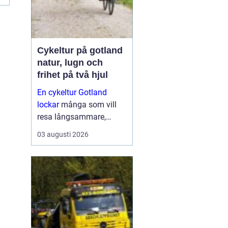
Cykeltur på gotland
natur, lugn och
frihet på två hjul
En cykeltur Gotland
lockar
många som vill
resa långsammare,
komma närmare naturen
03 augusti 2026
och känna havsbrisen
längs lugna landsvägar.
Ön är platt, har relativt
lite trafik och bjuder på
allt från...