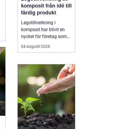
komposit från idé till
färdig produkt
Legotillverkning i
komposit har blivit en
nyckel för företag som
vill kombinera låg vikt,
04 augusti 2026
hög hållfasthet och stor
frihet i formgivningen. I
stället för att bygga upp
egen produktion kan du
samarbeta med en
specialist som tar
ansvar för hela kedjan ...