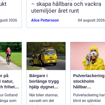
ukt
– skapa hållbara och vackra
utemiljöer året runt
gusti 2026
Alice Pettersson
04 augusti 2026
ur på
Bärgare i
Pulverlackering
r,
borlänge trygg
stockholm
h frihet
hjälp dygnet
hållbar
hjul
runt på vägarna
ytbehandling fö
tur Gotland
När bilen stannar,
Pulverlackering har
industri och
många som
oavsett om det
blivit en självklar
design