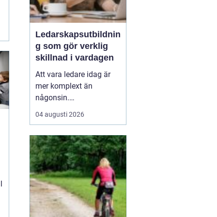
Ledarskapsutbildnin
g som gör verklig
skillnad i vardagen
Att vara ledare idag är
mer komplext än
någonsin.
Förväntningarna är
04 augusti 2026
höga, tempot är snabbt
och förändring är
snarare norm än
undantag. Mitt i allt
*
detta behöver ledaren
kunna skapa tr...
l
e