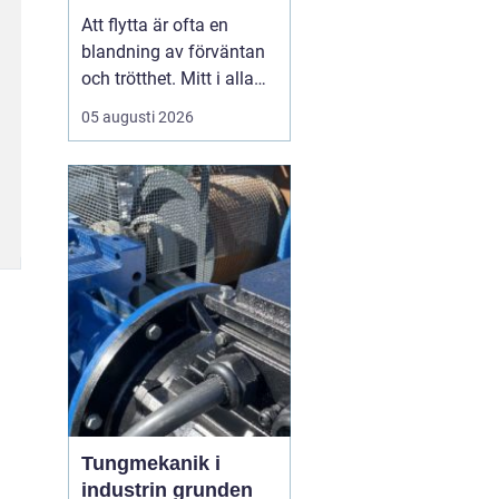
toppskick utan
Att flytta är ofta en
stress
blandning av förväntan
och trötthet. Mitt i alla
kartonger,
05 augusti 2026
adressändringar och
nyckelöverlämningar
dyker en fråga upp: hur
ska bostaden hinna bli
skinande ren? För
många i Vimmerby är
svaret att ta
flyttstädningen på lika
stort...
Tungmekanik i
industrin grunden