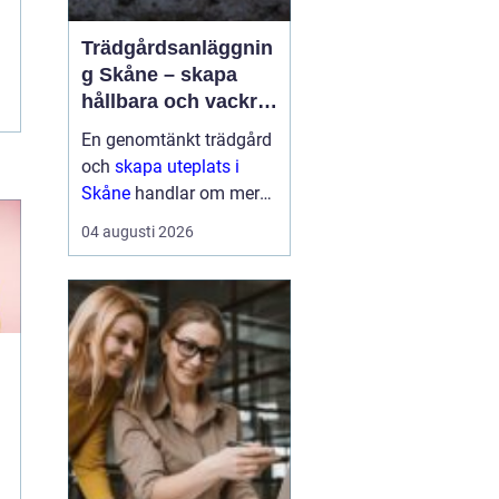
Trädgårdsanläggnin
g Skåne – skapa
hållbara och vackra
utemiljöer året runt
En genomtänkt trädgård
och
skapa uteplats i
Skåne
handlar om mer
än gräsmatta och några
04 augusti 2026
buskar. Klimatet, ...
r