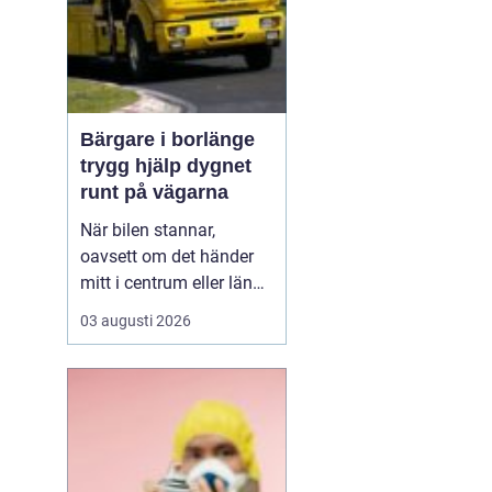
Bärgare i borlänge
trygg hjälp dygnet
runt på vägarna
När bilen stannar,
oavsett om det händer
mitt i centrum eller längs
en mörk landsväg,
03 augusti 2026
handlar allt plötsligt om
en sak: att snabbt få
trygg hjälp. I Borlänge
med omnejd spelar
lokala bärgningsföretag
en avgörande roll för