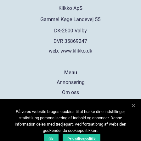
web:
www.klikko.dk
Menu
Annonsering
Om oss
Cookies
På vores website bruges cookies til at huske dine indstillinger,
Kontakta oss
statistik og personalisering af indhold og annoncer. Denne
Sitemap
information deles med tredjepart. Ved fortsat brug af websiden
godkender du cookiepolitikken.
Ok
Privatlivspolitik