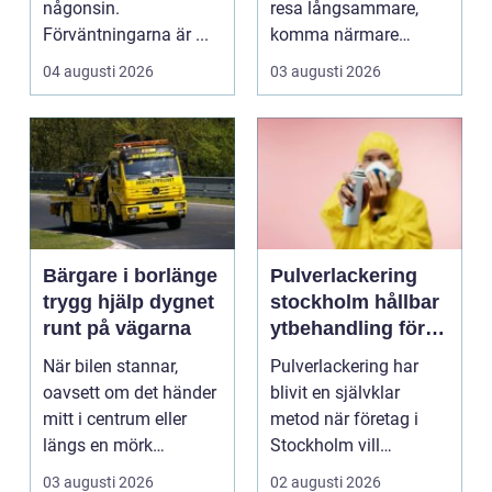
någonsin.
resa långsammare,
Förväntningarna är ...
komma närmare
naturen och känna
04 augusti 2026
03 augusti 2026
havsbris...
Bärgare i borlänge
Pulverlackering
trygg hjälp dygnet
stockholm hållbar
runt på vägarna
ytbehandling för
industri och
När bilen stannar,
Pulverlackering har
design
oavsett om det händer
blivit en självklar
mitt i centrum eller
metod när företag i
längs en mörk
Stockholm vill
landsväg, handlar allt
kombinera slitstyrka,
03 augusti 2026
02 augusti 2026