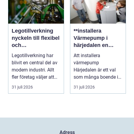
Legotillverkning
**installera
nyckeln till flexibel
Värmepump i
och
härjedalen en
kostnadseffektiv
hållbar
Legotillverkning har
Att installera
produktion
framtidslösning**
blivit en central del av
värmepump
modern industri. Allt
Härjedalen är ett val
fler företag väljer att
som många boende i
lägga ut...
denna vackra del av
31 juli 2026
31 juli 2026
Sverige gör fö...
Adress