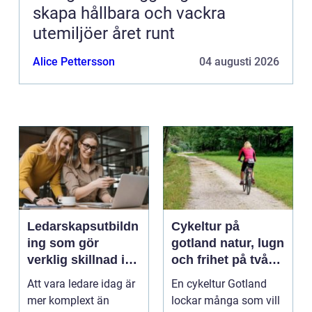
skapa hållbara och vackra
utemiljöer året runt
Alice Pettersson
04 augusti 2026
Ledarskapsutbildn
Cykeltur på
ing som gör
gotland natur, lugn
verklig skillnad i
och frihet på två
vardagen
hjul
Att vara ledare idag är
En cykeltur Gotland
mer komplext än
lockar många som vill