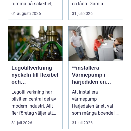
tumma på säkerhet,
en låda. Gamla
trivsel eller hållbarhe...
smycken, ärvda
01 augusti 2026
31 juli 2026
föremål el...
Legotillverkning
**installera
nyckeln till flexibel
Värmepump i
och
härjedalen en
kostnadseffektiv
hållbar
Legotillverkning har
Att installera
produktion
framtidslösning**
blivit en central del av
värmepump
modern industri. Allt
Härjedalen är ett val
fler företag väljer att
som många boende i
lägga ut...
denna vackra del av
31 juli 2026
31 juli 2026
Sverige gör fö...