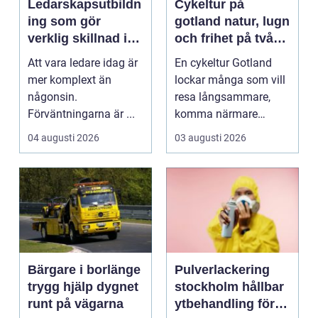
Ledarskapsutbildn
Cykeltur på
ing som gör
gotland natur, lugn
verklig skillnad i
och frihet på två
vardagen
hjul
Att vara ledare idag är
En cykeltur Gotland
mer komplext än
lockar många som vill
någonsin.
resa långsammare,
Förväntningarna är ...
komma närmare
naturen och känna
04 augusti 2026
03 augusti 2026
havsbris...
Bärgare i borlänge
Pulverlackering
trygg hjälp dygnet
stockholm hållbar
runt på vägarna
ytbehandling för