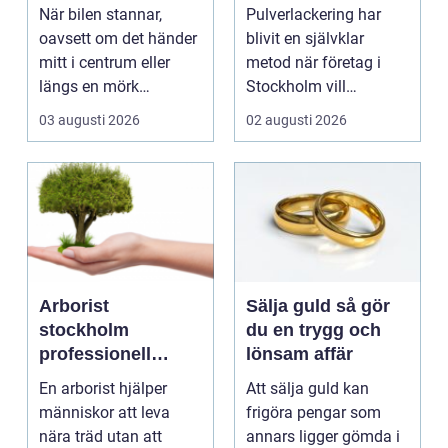
industri och
När bilen stannar,
Pulverlackering har
design
oavsett om det händer
blivit en självklar
mitt i centrum eller
metod när företag i
längs en mörk
Stockholm vill
landsväg, handlar allt
kombinera slitstyrka,
03 augusti 2026
02 augusti 2026
p...
est...
Arborist
Sälja guld så gör
stockholm
du en trygg och
professionell
lönsam affär
trädvård för säkra
En arborist hjälper
Att sälja guld kan
och vackra träd
människor att leva
frigöra pengar som
nära träd utan att
annars ligger gömda i