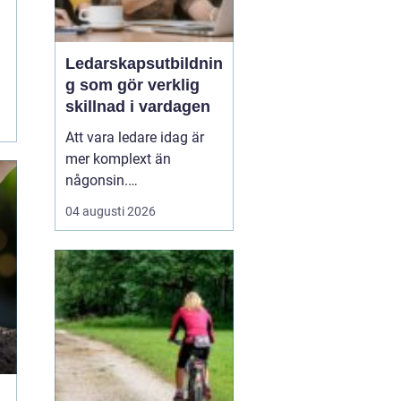
Ledarskapsutbildnin
g som gör verklig
skillnad i vardagen
Att vara ledare idag är
mer komplext än
någonsin.
Förväntningarna är
04 augusti 2026
höga, tempot är snabbt
och förändring är
snarare norm än
undantag. Mitt i allt
detta behöver ledaren
kunna skapa tr...