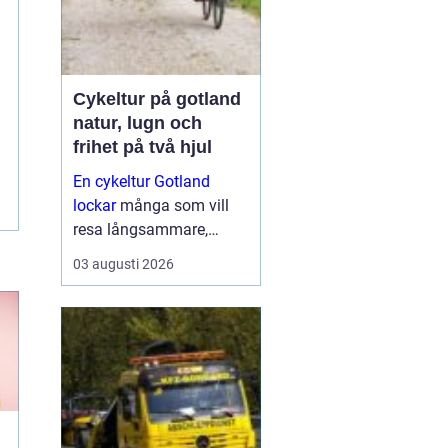
Cykeltur på gotland
natur, lugn och
frihet på två hjul
En cykeltur Gotland
lockar
många som vill
resa långsammare,
komma närmare naturen
03 augusti 2026
och känna havsbrisen
längs lugna landsvägar.
Ön är platt, har relativt
lite trafik och bjuder på
allt från...