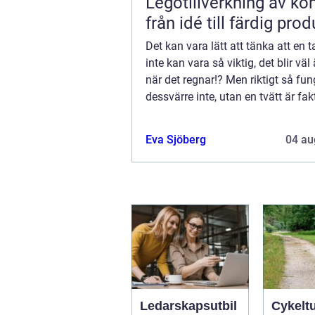
Legotillverkning av ko
från idé till färdig prod
Det kan vara lätt att tänka att en t
inte kan vara så viktig, det blir väl
när det regnar!? Men riktigt så fun
dessvärre inte, utan en tvätt är fakt
Eva Sjöberg
04 au
Ledarskapsutbil
Cykelt