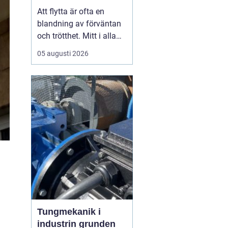
toppskick utan
Att flytta är ofta en
stress
blandning av förväntan
och trötthet. Mitt i alla
kartonger,
05 augusti 2026
adressändringar och
nyckelöverlämningar
dyker en fråga upp: hur
ska bostaden hinna bli
skinande ren? För
många i Vimmerby är
svaret att ta
flyttstädningen på lika
stort...
Tungmekanik i
industrin grunden