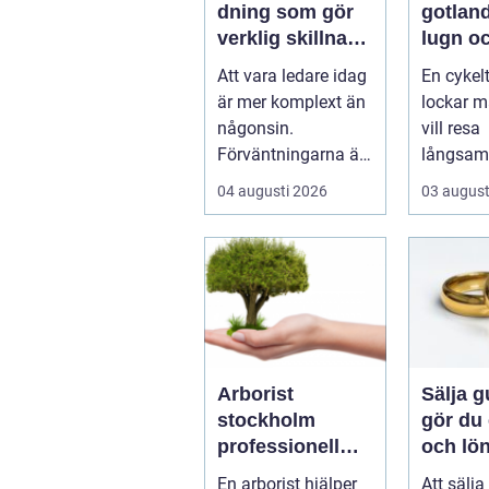
dning som gör
gotland natu
verklig skillnad i
lugn oc
vardagen
på två 
Att vara ledare idag
En cykel
är mer komplext än
lockar 
någonsin.
vill resa
Förväntningarna är
långsam
...
komma 
04 augusti 2026
03 august
naturen
havsbris.
Arborist
Sälja gu
stockholm
gör du 
professionell
och lö
trädvård för
affär
En arborist hjälper
Att sälja