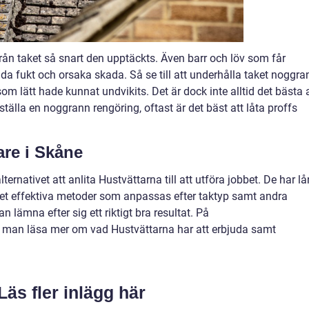
 från taket så snart den upptäckts. Även barr och löv som får
da fukt och orsaka skada. Så se till att underhålla taket noggra
som lätt hade kunnat undvikits. Det är dock inte alltid det bästa 
rställa en noggrann rengöring, oftast är det bäst att låta proffs
are i Skåne
ternativet att anlita Hustvättarna till att utföra jobbet. De har l
et effektiva metoder som anpassas efter taktyp samt andra
an lämna efter sig ett riktigt bra resultat. På
man läsa mer om vad Hustvättarna har att erbjuda samt
Läs fler inlägg här