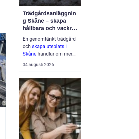
Trädgårdsanläggnin
g Skåne – skapa
hållbara och vackra
utemiljöer året runt
En genomtänkt trädgård
och
skapa uteplats i
Skåne
handlar om mer
än gräsmatta och några
04 augusti 2026
buskar. Klimatet, ...