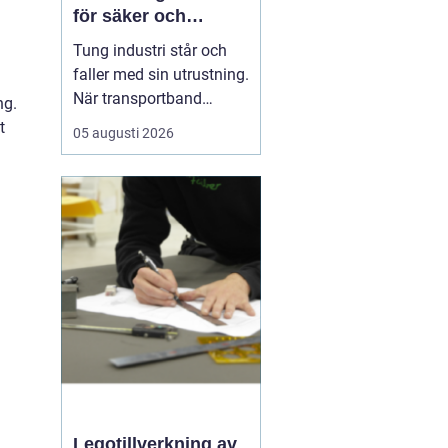
för säker och
effektiv produktion
Tung industri står och
faller med sin utrustning.
När transportband
ng.
stannar, motorer bränner
t
05 augusti 2026
lindningar eller
växellådor havererar,
stannar ofta hela
fabriken. Där
någonstans börjar
tungmekanik den del av
industrimekaniken som
handlar om stora kraft...
Legotillverkning av