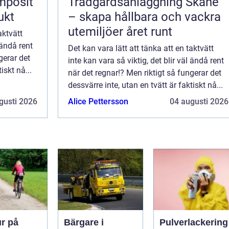
mposit
Trädgårdsanläggning Skåne
ukt
– skapa hållbara och vackra
utemiljöer året runt
aktvätt
 ändå rent
Det kan vara lätt att tänka att en taktvätt
gerar det
inte kan vara så viktig, det blir väl ändå rent
iskt nå...
när det regnar!? Men riktigt så fungerar det
dessvärre inte, utan en tvätt är faktiskt nå...
gusti 2026
Alice Pettersson
04 augusti 2026
ur på
Bärgare i
Pulverlackering