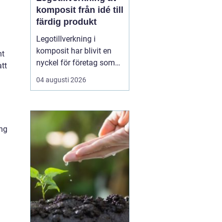
komposit från idé till
färdig produkt
Legotillverkning i
komposit har blivit en
nt
nyckel för företag som
att
vill kombinera låg vikt,
04 augusti 2026
hög hållfasthet och stor
frihet i formgivningen. I
stället för att bygga upp
egen produktion kan du
ång
samarbeta med en
specialist som tar
ansvar för hela kedjan ...