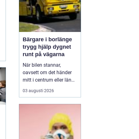
r
Bärgare i borlänge
trygg hjälp dygnet
runt på vägarna
När bilen stannar,
oavsett om det händer
mitt i centrum eller längs
en mörk landsväg,
03 augusti 2026
handlar allt plötsligt om
en sak: att snabbt få
trygg hjälp. I Borlänge
med omnejd spelar
lokala bärgningsföretag
en avgörande roll för