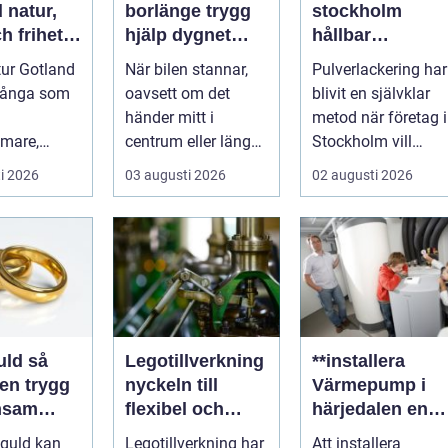
r,
borlänge trygg
stockholm
h frihet
hjälp dygnet
hållbar
hjul
runt på vägarna
ytbehandling fö
tur Gotland
När bilen stannar,
Pulverlackering har
industri och
många som
oavsett om det
blivit en självklar
design
händer mitt i
metod när företag i
mare,
centrum eller längs
Stockholm vill
närmare
en mörk landsväg,
kombinera
i 2026
03 augusti 2026
02 augusti 2026
 och känna
handlar allt p...
slitstyrka, est...
..
ld så
Legotillverkning
**installera
en trygg
nyckeln till
Värmepump i
nsam
flexibel och
härjedalen en
kostnadseffektiv
hållbar
 guld kan
Legotillverkning har
Att installera