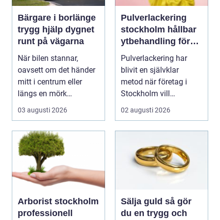
Bärgare i borlänge
Pulverlackering
trygg hjälp dygnet
stockholm hållbar
runt på vägarna
ytbehandling för
industri och design
När bilen stannar,
Pulverlackering har
oavsett om det händer
blivit en självklar
mitt i centrum eller
metod när företag i
längs en mörk
Stockholm vill
landsväg, handlar allt
kombinera slitstyrka,
03 augusti 2026
02 augusti 2026
p...
est...
Arborist stockholm
Sälja guld så gör
professionell
du en trygg och