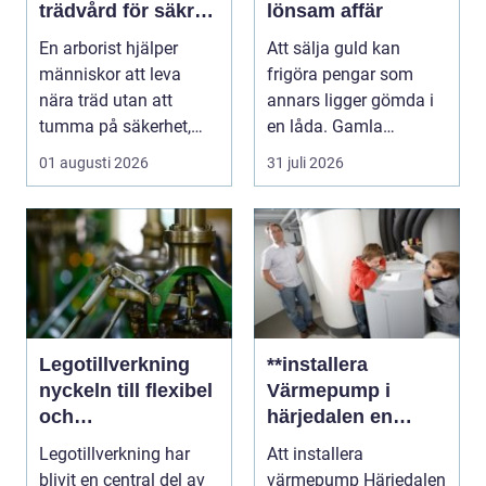
trädvård för säkra
lönsam affär
och vackra träd
En arborist hjälper
Att sälja guld kan
människor att leva
frigöra pengar som
nära träd utan att
annars ligger gömda i
tumma på säkerhet,
en låda. Gamla
trivsel eller hållbarhe...
smycken, ärvda
01 augusti 2026
31 juli 2026
föremål el...
Legotillverkning
**installera
nyckeln till flexibel
Värmepump i
och
härjedalen en
kostnadseffektiv
hållbar
Legotillverkning har
Att installera
produktion
framtidslösning**
blivit en central del av
värmepump Härjedalen