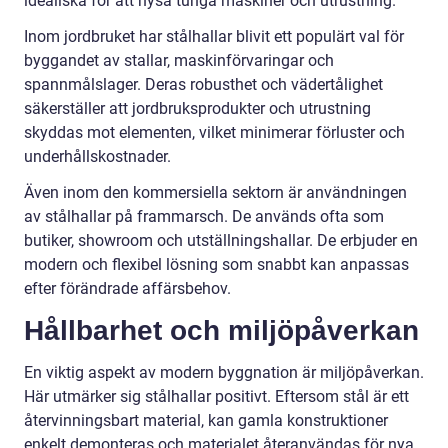
idealiska för att hysa tunga maskiner och utrustning.
Inom jordbruket har stålhallar blivit ett populärt val för
byggandet av stallar, maskinförvaringar och
spannmålslager. Deras robusthet och vädertålighet
säkerställer att jordbruksprodukter och utrustning
skyddas mot elementen, vilket minimerar förluster och
underhållskostnader.
Även inom den kommersiella sektorn är användningen
av stålhallar på frammarsch. De används ofta som
butiker, showroom och utställningshallar. De erbjuder en
modern och flexibel lösning som snabbt kan anpassas
efter förändrade affärsbehov.
Hållbarhet och miljöpåverkan
En viktig aspekt av modern byggnation är miljöpåverkan.
Här utmärker sig stålhallar positivt. Eftersom stål är ett
återvinningsbart material, kan gamla konstruktioner
enkelt demonteras och materialet återanvändas för nya