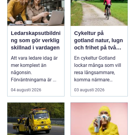
Ledarskapsutbildni
Cykeltur på
ng som gör verklig
gotland natur, lugn
skillnad i vardagen
och frihet på två
hjul
Att vara ledare idag är
En cykeltur Gotland
mer komplext än
lockar många som vill
någonsin.
resa långsammare,
Förväntningarna är ...
komma närmare
naturen och känna
04 augusti 2026
03 augusti 2026
havsbris...