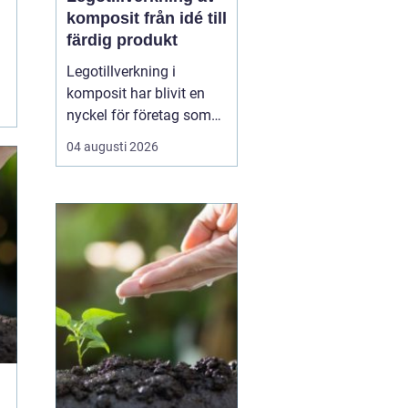
komposit från idé till
färdig produkt
Legotillverkning i
komposit har blivit en
nyckel för företag som
vill kombinera låg vikt,
04 augusti 2026
hög hållfasthet och stor
frihet i formgivningen. I
stället för att bygga upp
egen produktion kan du
samarbeta med en
specialist som tar
ansvar för hela kedjan ...