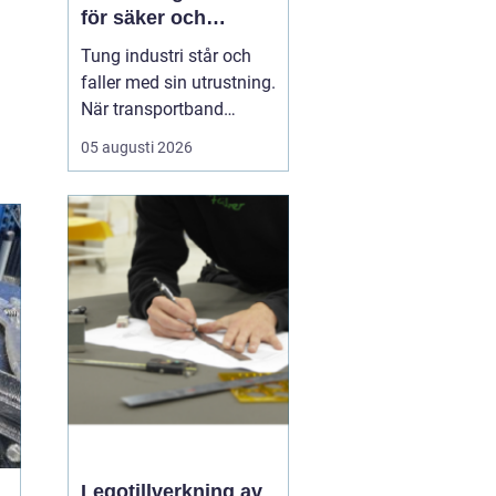
för säker och
effektiv produktion
Tung industri står och
faller med sin utrustning.
När transportband
stannar, motorer bränner
05 augusti 2026
lindningar eller
växellådor havererar,
stannar ofta hela
fabriken. Där
någonstans börjar
tungmekanik den del av
industrimekaniken som
handlar om stora kraft...
Legotillverkning av