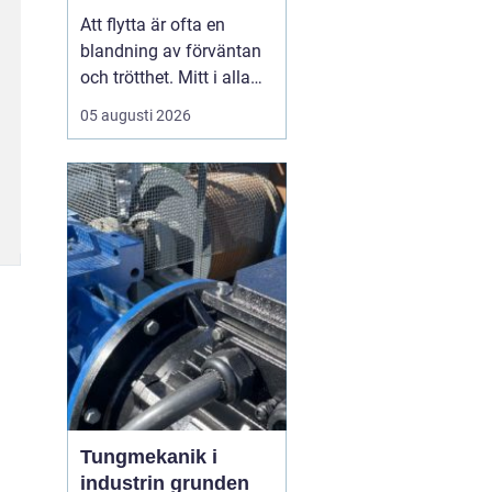
toppskick utan
Att flytta är ofta en
stress
blandning av förväntan
och trötthet. Mitt i alla
kartonger,
05 augusti 2026
adressändringar och
nyckelöverlämningar
dyker en fråga upp: hur
ska bostaden hinna bli
skinande ren? För
många i Vimmerby är
svaret att ta
flyttstädningen på lika
stort...
Tungmekanik i
industrin grunden