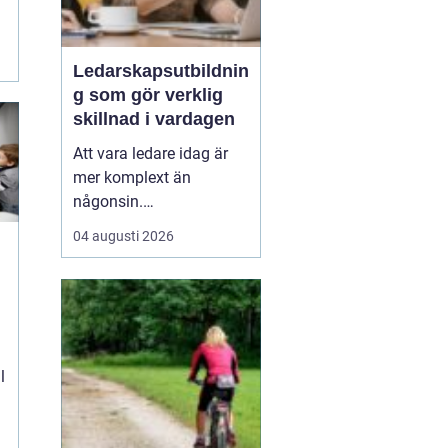
Ledarskapsutbildnin
g som gör verklig
skillnad i vardagen
Att vara ledare idag är
mer komplext än
någonsin.
Förväntningarna är
04 augusti 2026
höga, tempot är snabbt
och förändring är
snarare norm än
undantag. Mitt i allt
*
detta behöver ledaren
kunna skapa tr...
l
e