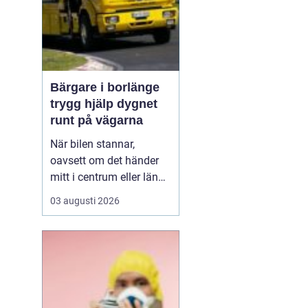
Bärgare i borlänge
trygg hjälp dygnet
runt på vägarna
När bilen stannar,
oavsett om det händer
mitt i centrum eller längs
en mörk landsväg,
03 augusti 2026
handlar allt plötsligt om
en sak: att snabbt få
trygg hjälp. I Borlänge
med omnejd spelar
lokala bärgningsföretag
en avgörande roll för