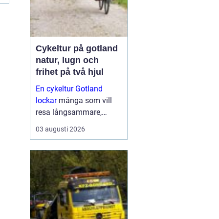
Cykeltur på gotland
natur, lugn och
frihet på två hjul
En cykeltur Gotland
lockar
många som vill
resa långsammare,
komma närmare naturen
03 augusti 2026
och känna havsbrisen
längs lugna landsvägar.
Ön är platt, har relativt
lite trafik och bjuder på
allt från...