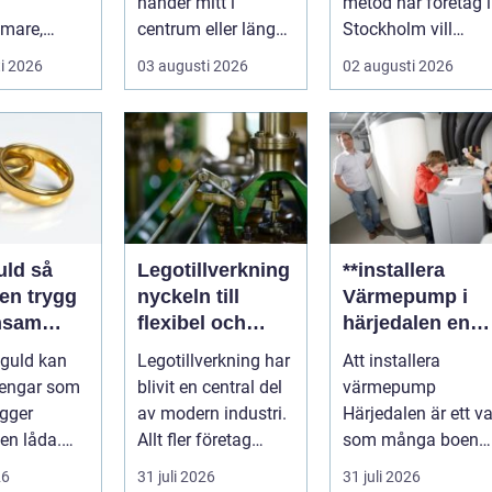
händer mitt i
metod när företag i
mare,
centrum eller längs
Stockholm vill
närmare
en mörk landsväg,
kombinera
i 2026
03 augusti 2026
02 augusti 2026
 och känna
handlar allt p...
slitstyrka, est...
..
ld så
Legotillverkning
**installera
en trygg
nyckeln till
Värmepump i
nsam
flexibel och
härjedalen en
kostnadseffektiv
hållbar
 guld kan
Legotillverkning har
Att installera
produktion
framtidslösning
pengar som
blivit en central del
värmepump
*
igger
av modern industri.
Härjedalen är ett va
en låda.
Allt fler företag
som många boend
mycken,
väljer att lägga ut...
i denna vackra del
26
31 juli 2026
31 juli 2026