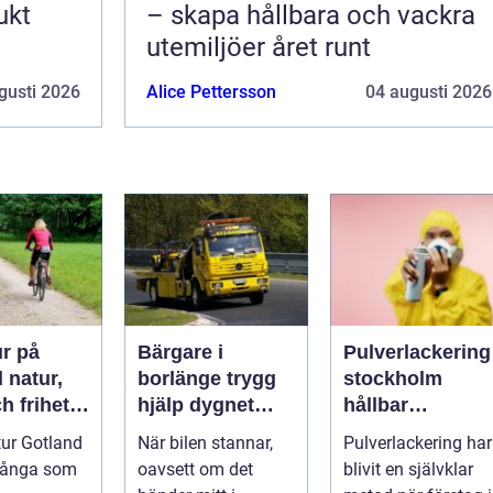
ukt
– skapa hållbara och vackra
utemiljöer året runt
gusti 2026
Alice Pettersson
04 augusti 2026
ur på
Bärgare i
Pulverlackering
r,
borlänge trygg
stockholm
h frihet
hjälp dygnet
hållbar
hjul
runt på vägarna
ytbehandling fö
tur Gotland
När bilen stannar,
Pulverlackering har
industri och
många som
oavsett om det
blivit en självklar
design