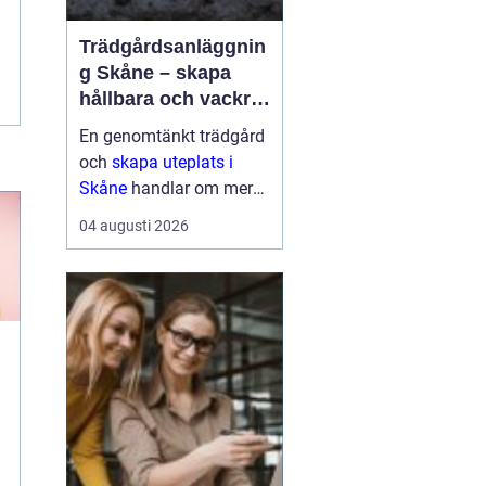
Trädgårdsanläggnin
g Skåne – skapa
hållbara och vackra
utemiljöer året runt
En genomtänkt trädgård
och
skapa uteplats i
Skåne
handlar om mer
än gräsmatta och några
04 augusti 2026
buskar. Klimatet, ...
r