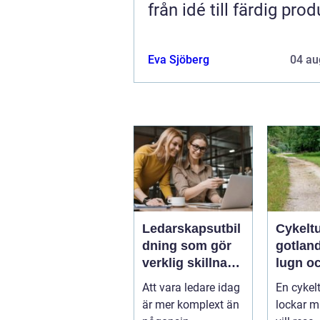
från idé till färdig prod
Eva Sjöberg
04 au
Ledarskapsutbil
Cykelt
dning som gör
gotland natu
verklig skillnad i
lugn oc
vardagen
på två 
Att vara ledare idag
En cykel
är mer komplext än
lockar 