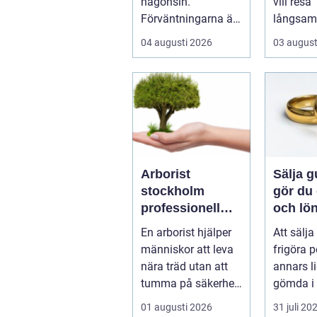
någonsin.
vill resa
Förväntningarna är
långsam
...
komma 
04 augusti 2026
03 august
naturen
havsbris.
Arborist
Sälja gu
stockholm
gör du 
professionell
och lö
trädvård för
affär
En arborist hjälper
Att sälja
säkra och
människor att leva
frigöra 
vackra träd
nära träd utan att
annars l
tumma på säkerhet,
gömda i 
trivsel eller
Gamla s
01 augusti 2026
31 juli 20