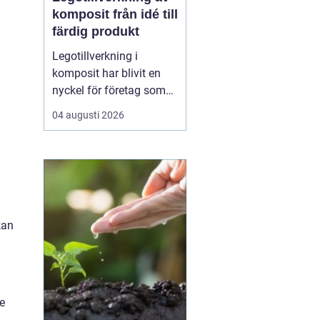
komposit från idé till
färdig produkt
Legotillverkning i
komposit har blivit en
nyckel för företag som
vill kombinera låg vikt,
04 augusti 2026
hög hållfasthet och stor
frihet i formgivningen. I
stället för att bygga upp
egen produktion kan du
samarbeta med en
specialist som tar
kan
ansvar för hela kedjan ...
e