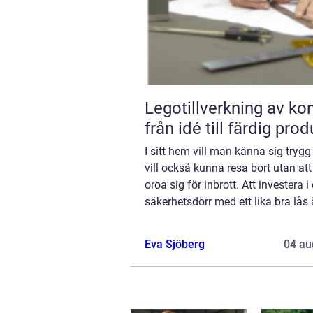
Legotillverkning av ko
från idé till färdig prod
I sitt hem vill man känna sig try
vill också kunna resa bort utan at
oroa sig för inbrott. Att investera i
säkerhetsdörr med ett lika bra lås 
väl investerade ...
Eva Sjöberg
04 au