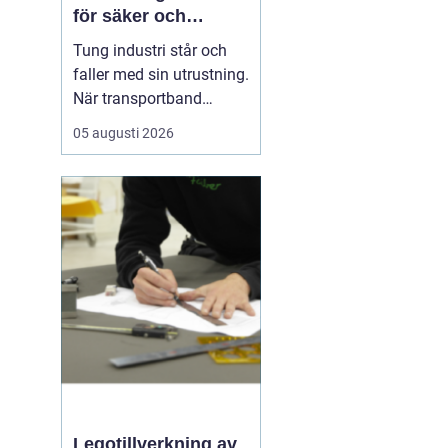
för säker och
effektiv produktion
Tung industri står och
faller med sin utrustning.
När transportband
stannar, motorer bränner
05 augusti 2026
lindningar eller
växellådor havererar,
stannar ofta hela
fabriken. Där
någonstans börjar
tungmekanik den del av
industrimekaniken som
handlar om stora kraft...
Legotillverkning av