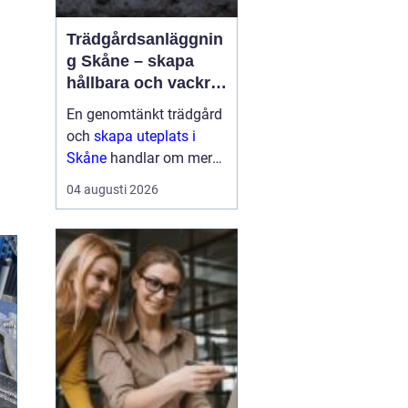
Trädgårdsanläggnin
g Skåne – skapa
hållbara och vackra
utemiljöer året runt
En genomtänkt trädgård
och
skapa uteplats i
Skåne
handlar om mer
än gräsmatta och några
04 augusti 2026
buskar. Klimatet, ...