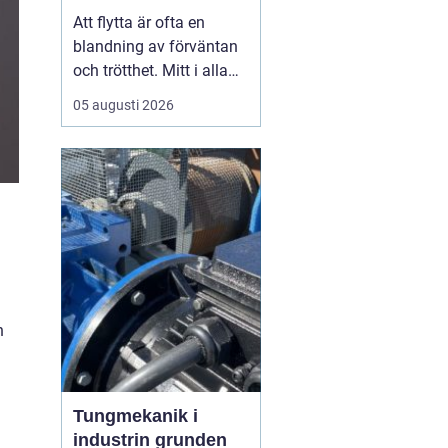
toppskick utan
Att flytta är ofta en
stress
blandning av förväntan
och trötthet. Mitt i alla
kartonger,
05 augusti 2026
adressändringar och
nyckelöverlämningar
dyker en fråga upp: hur
ska bostaden hinna bli
skinande ren? För
många i Vimmerby är
svaret att ta
flyttstädningen på lika
a
stort...
h
Tungmekanik i
industrin grunden