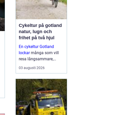
Cykeltur på gotland
natur, lugn och
frihet på två hjul
En cykeltur Gotland
lockar
många som vill
resa långsammare,
komma närmare naturen
03 augusti 2026
och känna havsbrisen
längs lugna landsvägar.
Ön är platt, har relativt
lite trafik och bjuder på
allt från...