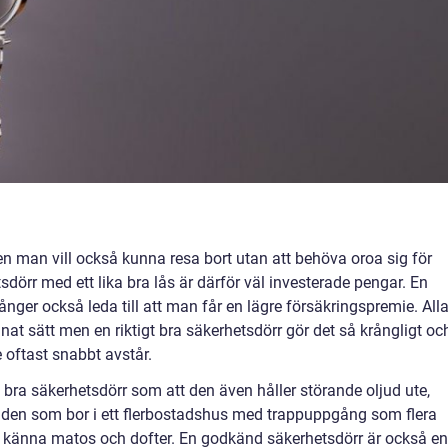
en man vill också kunna resa bort utan att behöva oroa sig för
tsdörr med ett lika bra lås är därför väl investerade pengar. En
er också leda till att man får en lägre försäkringspremie. All
annat sätt men en riktigt bra säkerhetsdörr gör det så krångligt oc
e oftast snabbt avstår.
bra säkerhetsdörr som att den även håller störande oljud ute,
r den som bor i ett flerbostadshus med trappuppgång som flera
 känna matos och dofter. En godkänd säkerhetsdörr är också en