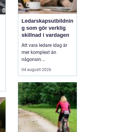
Ledarskapsutbildnin
g som gör verklig
skillnad i vardagen
Att vara ledare idag är
mer komplext än
någonsin.
Förväntningarna är
04 augusti 2026
höga, tempot är snabbt
och förändring är
snarare norm än
undantag. Mitt i allt
detta behöver ledaren
kunna skapa tr...