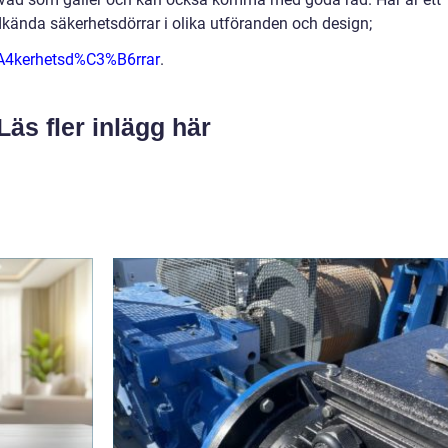
kända säkerhetsdörrar i olika utföranden och design;
A4kerhetsd%C3%B6rrar
.
Läs fler inlägg här