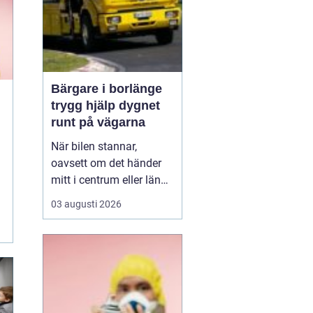
Bärgare i borlänge
trygg hjälp dygnet
runt på vägarna
r
När bilen stannar,
oavsett om det händer
mitt i centrum eller längs
en mörk landsväg,
03 augusti 2026
handlar allt plötsligt om
en sak: att snabbt få
trygg hjälp. I Borlänge
med omnejd spelar
lokala bärgningsföretag
en avgörande roll för