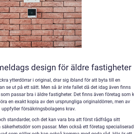
eldags design för äldre fastigheter
a ytterdörrar i original, drar sig ibland för att byta till en
an se ut på ett sätt. Men så är inte fallet då det idag även finns
om passar bra i äldre fastigheter. Det finns även företag som 
göra en exakt kopia av den ursprungliga originaldörren, men av
uppfyller försäkringsbolagens krav.
och standarder, och det kan vara bra att först rådfråga sitt
 säkerhetsdörr som passar. Men också ett företag specialiserad
t vad som gäller och kan också komma med goda råd. Här är ett