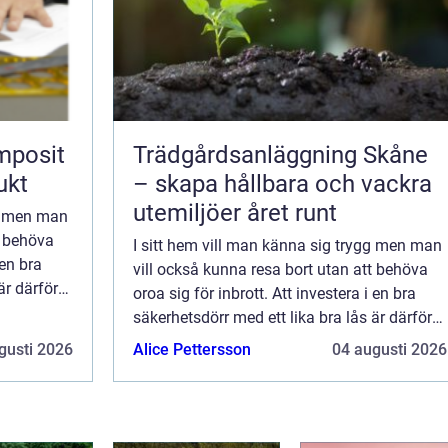
mposit
Trädgårdsanläggning Skåne
ukt
– skapa hållbara och vackra
utemiljöer året runt
gg men man
t behöva
I sitt hem vill man känna sig trygg men man
 en bra
vill också kunna resa bort utan att behöva
är därför
oroa sig för inbrott. Att investera i en bra
säkerhetsdörr med ett lika bra lås är därför
väl investerade ...
gusti 2026
Alice Pettersson
04 augusti 2026