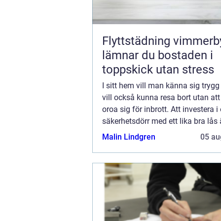
Flyttstädning vimmerby 
lämnar du bostaden i
toppskick utan stress
I sitt hem vill man känna sig try
vill också kunna resa bort utan at
oroa sig för inbrott. Att investera i
säkerhetsdörr med ett lika bra lås 
väl investerade ...
Malin Lindgren
05 au