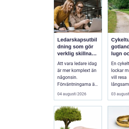
Ledarskapsutbil
Cykelt
dning som gör
gotland natu
verklig skillnad i
lugn oc
vardagen
på två 
Att vara ledare idag
En cykel
är mer komplext än
lockar 
någonsin.
vill resa
Förväntningarna är
långsam
...
komma 
04 augusti 2026
03 august
naturen
havsbris.