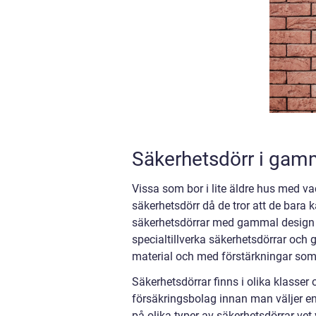
Säkerhetsdörr i gamm
Vissa som bor i lite äldre hus med vackr
säkerhetsdörr då de tror att de bara k
säkerhetsdörrar med gammal design s
specialtillverka säkerhetsdörrar och 
material och med förstärkningar som 
Säkerhetsdörrar finns i olika klasser 
försäkringsbolag innan man väljer en
på olika typer av säkerhetsdörrar ve