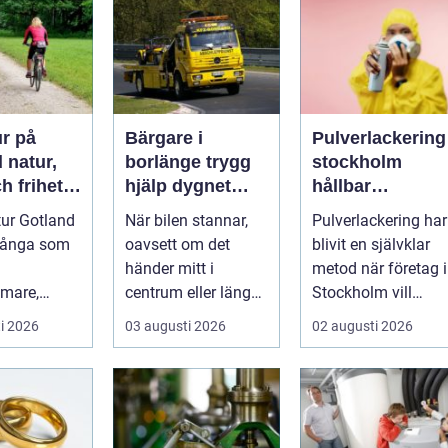
ur på
Bärgare i
Pulverlackering
r,
borlänge trygg
stockholm
h frihet
hjälp dygnet
hållbar
hjul
runt på vägarna
ytbehandling fö
tur Gotland
När bilen stannar,
Pulverlackering har
industri och
många som
oavsett om det
blivit en självklar
design
händer mitt i
metod när företag i
mare,
centrum eller längs
Stockholm vill
närmare
en mörk landsväg,
kombinera
i 2026
03 augusti 2026
02 augusti 2026
 och känna
handlar allt p...
slitstyrka, est...
..